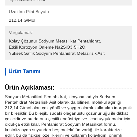
Uzaktan Pilot Boyutu:
212.14 G/mol
Vurgulamak:
Kolay Çözünür Sodyum Metasilikat Pentahidrat
, 
Etkili Korozyon Önleme Na2SiO3·5H2O
, 
Yüksek Saflık Sodyum Pentahidrat Metasilisik Asit
Ürün Tanımı
Ürün Açıklaması:
Sodyum Metasilikat Pentahidrat, kimyasal adıyla Sodyum
Pentahidrat Metasilisik Asit olarak da bilinen, molekül ağırlığı
212,14 G/mol olan çok yönlü ve yaygın olarak kullanılan inorganik
bir bileşiktir. Bu bileşik, sudaki olağanüstü çözünürlüğü ile dikkat
çekicidir ve bu da onu çeşitli endüstriyel ve ticari uygulamalar için
oldukça etkili kılar. Pentahidrat Sodyum Metasilikat formu,
kristalizasyon suyundan beş molekülün varlığı ile karakterize
edilir, bu da fiziksel özelliklerini ve kullanım kolaylığını önemli