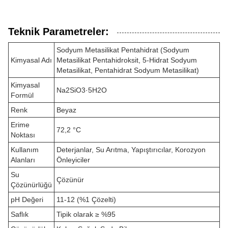
Teknik Parametreler:
Sodyum Metasilikat Pentahidrat (Sodyum
Kimyasal Adı
Metasilikat Pentahidroksit, 5-Hidrat Sodyum
Metasilikat, Pentahidrat Sodyum Metasilikat)
Kimyasal
Na2SiO3·5H2O
Formül
Renk
Beyaz
Erime
72,2 °C
Noktası
Kullanım
Deterjanlar, Su Arıtma, Yapıştırıcılar, Korozyon
Alanları
Önleyiciler
Su
Çözünür
Çözünürlüğü
pH Değeri
11-12 (%1 Çözelti)
Saflık
Tipik olarak ≥ %95