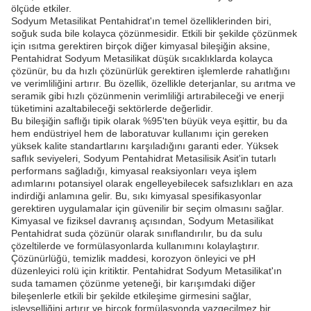
ölçüde etkiler.
Sodyum Metasilikat Pentahidrat'ın temel özelliklerinden biri,
soğuk suda bile kolayca çözünmesidir. Etkili bir şekilde çözünmek
için ısıtma gerektiren birçok diğer kimyasal bileşiğin aksine,
Pentahidrat Sodyum Metasilikat düşük sıcaklıklarda kolayca
çözünür, bu da hızlı çözünürlük gerektiren işlemlerde rahatlığını
ve verimliliğini artırır. Bu özellik, özellikle deterjanlar, su arıtma ve
seramik gibi hızlı çözünmenin verimliliği artırabileceği ve enerji
tüketimini azaltabileceği sektörlerde değerlidir.
Bu bileşiğin saflığı tipik olarak %95'ten büyük veya eşittir, bu da
hem endüstriyel hem de laboratuvar kullanımı için gereken
yüksek kalite standartlarını karşıladığını garanti eder. Yüksek
saflık seviyeleri, Sodyum Pentahidrat Metasilisik Asit'in tutarlı
performans sağladığı, kimyasal reaksiyonları veya işlem
adımlarını potansiyel olarak engelleyebilecek safsızlıkları en aza
indirdiği anlamına gelir. Bu, sıkı kimyasal spesifikasyonlar
gerektiren uygulamalar için güvenilir bir seçim olmasını sağlar.
Kimyasal ve fiziksel davranış açısından, Sodyum Metasilikat
Pentahidrat suda çözünür olarak sınıflandırılır, bu da sulu
çözeltilerde ve formülasyonlarda kullanımını kolaylaştırır.
Çözünürlüğü, temizlik maddesi, korozyon önleyici ve pH
düzenleyici rolü için kritiktir. Pentahidrat Sodyum Metasilikat'ın
suda tamamen çözünme yeteneği, bir karışımdaki diğer
bileşenlerle etkili bir şekilde etkileşime girmesini sağlar,
işlevselliğini artırır ve birçok formülasyonda vazgeçilmez bir