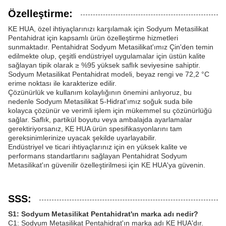
Özelleştirme:
KE HUA, özel ihtiyaçlarınızı karşılamak için Sodyum Metasilikat
Pentahidrat için kapsamlı ürün özelleştirme hizmetleri
sunmaktadır. Pentahidrat Sodyum Metasilikat'ımız Çin'den temin
edilmekte olup, çeşitli endüstriyel uygulamalar için üstün kalite
sağlayan tipik olarak ≥ %95 yüksek saflık seviyesine sahiptir.
Sodyum Metasilikat Pentahidrat modeli, beyaz rengi ve 72,2 °C
erime noktası ile karakterize edilir.
Çözünürlük ve kullanım kolaylığının önemini anlıyoruz, bu
nedenle Sodyum Metasilikat 5-Hidrat'ımız soğuk suda bile
kolayca çözünür ve verimli işlem için mükemmel su çözünürlüğü
sağlar. Saflık, partikül boyutu veya ambalajda ayarlamalar
gerektiriyorsanız, KE HUA ürün spesifikasyonlarını tam
gereksinimlerinize uyacak şekilde uyarlayabilir.
Endüstriyel ve ticari ihtiyaçlarınız için en yüksek kalite ve
performans standartlarını sağlayan Pentahidrat Sodyum
Metasilikat'ın güvenilir özelleştirilmesi için KE HUA'ya güvenin.
SSS:
S1: Sodyum Metasilikat Pentahidrat'ın marka adı nedir?
C1: Sodyum Metasilikat Pentahidrat'ın marka adı KE HUA'dır.