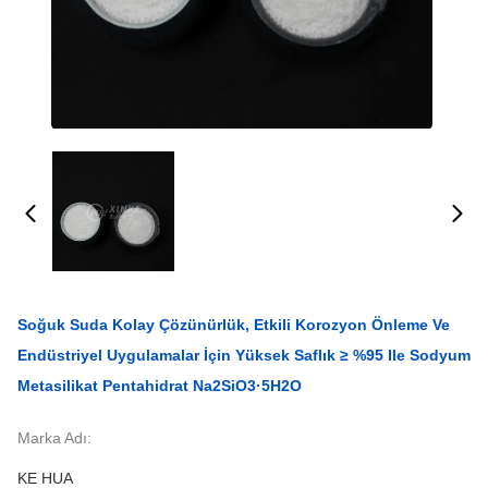
Soğuk Suda Kolay Çözünürlük, Etkili Korozyon Önleme Ve
Endüstriyel Uygulamalar İçin Yüksek Saflık ≥ %95 Ile Sodyum
Metasilikat Pentahidrat Na2SiO3·5H2O
Marka Adı:
KE HUA