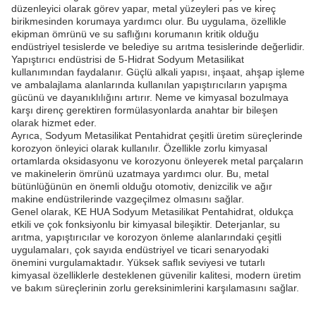
düzenleyici olarak görev yapar, metal yüzeyleri pas ve kireç
birikmesinden korumaya yardımcı olur. Bu uygulama, özellikle
ekipman ömrünü ve su saflığını korumanın kritik olduğu
endüstriyel tesislerde ve belediye su arıtma tesislerinde değerlidir.
Yapıştırıcı endüstrisi de 5-Hidrat Sodyum Metasilikat
kullanımından faydalanır. Güçlü alkali yapısı, inşaat, ahşap işleme
ve ambalajlama alanlarında kullanılan yapıştırıcıların yapışma
gücünü ve dayanıklılığını artırır. Neme ve kimyasal bozulmaya
karşı direnç gerektiren formülasyonlarda anahtar bir bileşen
olarak hizmet eder.
Ayrıca, Sodyum Metasilikat Pentahidrat çeşitli üretim süreçlerinde
korozyon önleyici olarak kullanılır. Özellikle zorlu kimyasal
ortamlarda oksidasyonu ve korozyonu önleyerek metal parçaların
ve makinelerin ömrünü uzatmaya yardımcı olur. Bu, metal
bütünlüğünün en önemli olduğu otomotiv, denizcilik ve ağır
makine endüstrilerinde vazgeçilmez olmasını sağlar.
Genel olarak, KE HUA Sodyum Metasilikat Pentahidrat, oldukça
etkili ve çok fonksiyonlu bir kimyasal bileşiktir. Deterjanlar, su
arıtma, yapıştırıcılar ve korozyon önleme alanlarındaki çeşitli
uygulamaları, çok sayıda endüstriyel ve ticari senaryodaki
önemini vurgulamaktadır. Yüksek saflık seviyesi ve tutarlı
kimyasal özelliklerle desteklenen güvenilir kalitesi, modern üretim
ve bakım süreçlerinin zorlu gereksinimlerini karşılamasını sağlar.