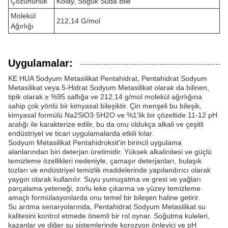
Çözünürlük
Kolay, Soğuk Suda Bile
Molekül
212,14 G/mol
Ağırlığı
Uygulamalar:
KE HUA Sodyum Metasilikat Pentahidrat, Pentahidrat Sodyum
Metasilikat veya 5-Hidrat Sodyum Metasilikat olarak da bilinen,
tipik olarak ≥ %95 saflığa ve 212,14 g/mol molekül ağırlığına
sahip çok yönlü bir kimyasal bileşiktir. Çin menşeli bu bileşik,
kimyasal formülü Na2SiO3·5H2O ve %1'lik bir çözeltide 11-12 pH
aralığı ile karakterize edilir, bu da onu oldukça alkali ve çeşitli
endüstriyel ve ticari uygulamalarda etkili kılar.
Sodyum Metasilikat Pentahidroksit'in birincil uygulama
alanlarından biri deterjan üretimidir. Yüksek alkalinitesi ve güçlü
temizleme özellikleri nedeniyle, çamaşır deterjanları, bulaşık
tozları ve endüstriyel temizlik maddelerinde yapılandırıcı olarak
yaygın olarak kullanılır. Suyu yumuşatma ve gresi ve yağları
parçalama yeteneği, zorlu leke çıkarma ve yüzey temizleme
amaçlı formülasyonlarda onu temel bir bileşen haline getirir.
Su arıtma senaryolarında, Pentahidrat Sodyum Metasilikat su
kalitesini kontrol etmede önemli bir rol oynar. Soğutma kuleleri,
kazanlar ve diğer su sistemlerinde korozyon önleyici ve pH