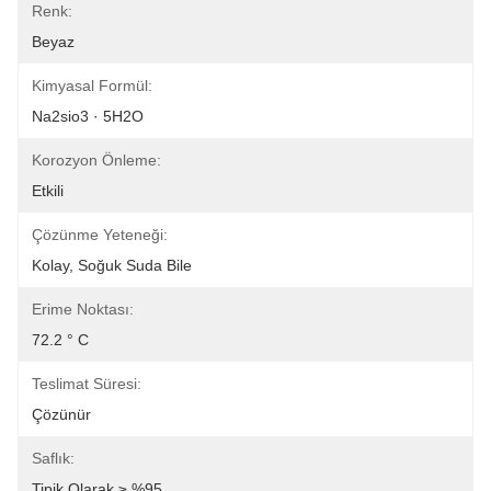
Renk:
Beyaz
Kimyasal Formül:
Na2sio3 · 5H2O
Korozyon Önleme:
Etkili
Çözünme Yeteneği:
Kolay, Soğuk Suda Bile
Erime Noktası:
72.2 ° C
Teslimat Süresi:
Çözünür
Saflık:
Tipik Olarak ≥ %95