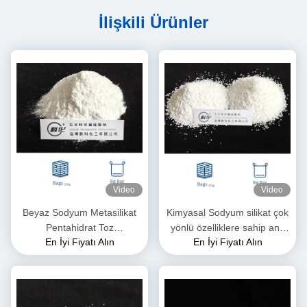
İlişkili Ürünler
Video
Video
Beyaz Sodyum Metasilikat
Kimyasal Sodyum silikat çok
Pentahidrat Toz
yönlü özelliklere sahip ana
En İyi Fiyatı Alın
En İyi Fiyatı Alın
Na2SiO3·5H2O suda
hammadde
çözünür