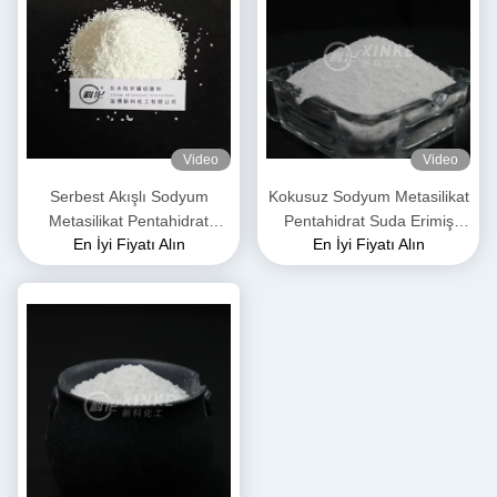
Video
Video
Serbest Akışlı Sodyum
Kokusuz Sodyum Metasilikat
Metasilikat Pentahidrat
Pentahidrat Suda Erimiş
En İyi Fiyatı Alın
En İyi Fiyatı Alın
Granüller Beyaz Renk
Moleküler Ağırlık 212.14
G/mol