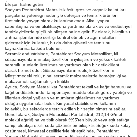
bileşen haline getirir.
Sodyum Pentahidrat Metasilisik Asit, gresi ve organik kalıntıları
parçalama yeteneği nedeniyle deterjan ve temizlik ürünleri
üretiminde yaygın olarak kullanılmaktadır. Alkali yapısı
sabunlaşma ve emülsifikasyona yardımcı olarak ev ve endüstriyel
temizleyicilerde güçlü bir bileşen haline gelir. Ek olarak, bileşik su
arıtma işlemlerinde sertliği kontrol etmek ve ağır metalleri
gidermek için kullanılır, bu da daha güvenli ve temiz su
kaynaklarına katkıda bulunur.
Seramik endüstrisinde, Pentahidrat Sodyum Metasilikat, kil
süspansiyonlarının akış özelliklerini iyileştiren ve yüksek kaliteli
seramik ürünlerin üretilmesine yardımcı olan bir deflokülant
olarak hizmet eder. Süspansiyonların reolojik özelliklerini
iyileştirmedeki rolü, nihai seramik malzemelerde homojenliği ve
mukavemeti sağlamak için kritiktir.
Ayrıca, Sodyum Metasilikat Pentahidrat tekstil ve kağıt hamuru ve
kağıt endüstrilerinde, tamponlayıcı madde olarak görev yaptığı ve
liflerden doğal yağların ve mumların giderilmesine yardımcı
olduğu uygulamalar bulur. Kimyasal stabilitesi ve kullanım
kolaylığı, bu sektörlerde tercih edilen bir seçim olmasını sağlar.
Genel olarak, Sodyum Metasilikat Pentahidrat, 212,14 G/mol
molekül ağırlığına ve tipik olarak %95'ten büyük veya eşit saflığa
sahip, oldukça etkili, suda çözünür bir bileşiktir. Soğuk suda kolay
çözünmesi, kimyasal özellikleriyle birleştiğinde, Pentahidrat
Sodyum Metasilikat'ı geniş bir endüstriyel uygulama yelpazesinde