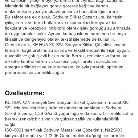
ve kalitesini iyileştirmeye yardımcı olur. Ayrıca, kağıt kaplama
işleminde bir bağlayıcı görevi görerek kağıt ve karton
malzemelerin yüzey mukavemetini ve basılabilirliğini artırır.
Bu sektörlere ek olarak, Sodyum Silikat Çözeltisi, su kalitesini
iyileştirerek ve boru hatlarını ve ekipmanları koruyarak bir
flokülant ve korozyon inhibitörü olarak işlev gördüğü su arıtmada
da uygulamalar bulur. Ayrıca, kumaş işleme sırasında bir boya
fiksatif ve dengeleyici olarak tekstil işlemede de kullanılır.
Genel olarak, KE HUA XK-SSL Sodyum Silikat Çözeltisi, inşaat,
temizlik, kağıt üretimi, su arıtma ve tekstil endüstrileri için uygun,
güvenilir ve çok işlevli bir üründür. Berrak, renksiz sıvı formu ve
dikkatle kontrol edilen viskozitesi, çeşitli üretim süreçlerine
entegre edilmesini ve kullanılmasını kolaylaştırarak, optimum
performans ve verimlilik sağlar.
Özelleştirme:
KE HUA, ÇİN menşeli Sıvı Sodyum Silikat Çözeltimiz, model XK-
SSL için özelleştirilmiş ürün çözümleri sunmaktadır. Sodyum
Silikat Sıvımız, 1,38 G/cm3 yoğunluğa ve kokusuz bir profile sahip
berrak, renksiz bir sıvıdır ve yüksek saflık ve kullanılabilirlik
sağlar.
ISO-9001 sertifikalı Sodyum Metasilikat Çözeltimiz, Na2SiO3
kimyasal formülü ve 122,06 G/mol molekül ağırlığı ile formüle