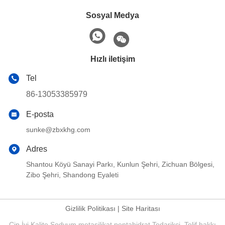
Sosyal Medya
Hızlı iletişim
Tel
86-13053385979
E-posta
sunke@zbxkhg.com
Adres
Shantou Köyü Sanayi Parkı, Kunlun Şehri, Zichuan Bölgesi,
Zibo Şehri, Shandong Eyaleti
Gizlilik Politikası
|
Site Haritası
Çin İyi Kalite Sodyum metasilikat pentahidrat Tedarikçi. Telif hakkı