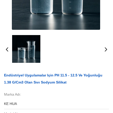
Endüstriyel Uygulamalar Için PH 11.5 - 12.5 Ve Yoğunluğu
1.38 G/cm3 Olan Sıvı Sodyum Silikat
Marka Adı:
KE HUA