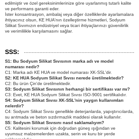
edilmiştir ve özel gereksinimlerinize göre uyarlanmış tutarlı kalite
ve performans garanti eder.
İster konsantrasyon, ambalaj veya diğer özelliklerde ayarlamalara
ihtiyacınız olsun, KE HUA'nın özelleştirme hizmetleri, Sodyum
Silikat Sıvımızın endüstriyel veya ticari ihtiyaçlarınızı güvenilirlik
ve verimlilikle karşılamasını sağlar.
SSS:
S1: Bu Sodyum Silikat Sıvısının marka adı ve model
numarası nedir?
C1: Marka adı KE HUA ve model numarası XK-SSL'dir.
S2: KE HUA Sodyum Silikat Sıvısı nerede üretilmektedir?
C2: Bu ürün Çin'de üretilmektedir.
S3: Sodyum Silikat Sıvısının herhangi bir sertifikası var mı?
C3: Evet, KE HUA Sodyum Silikat Sıvısı ISO-9001 sertifikalıdır.
S4: Sodyum Silikat Sıvısı XK-SSL'nin yaygın kullanımları
nelerdir?
C4: Sodyum Silikat Sıvısı genellikle deterjanlarda, yapıştırıcılarda,
su arıtmada ve beton sızdırmazlık maddesi olarak kullanılır.
S5: Sodyum Silikat Sıvısını nasıl saklamalıyım?
C5: Kalitesini korumak için doğrudan güneş ışığından ve
uyumsuz malzemelerden uzakta, serin ve kuru bir yerde