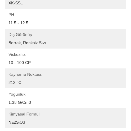
XK-SSL
PH:
11.5 - 12.5
Dış Görünüş:
Berrak, Renksiz Sıvı
Viskozite:
10 - 100 CP
Kaynama Noktası:
212 °C
Yoğunluk:
1.38 G/cm3
Kimyasal Formül:
Na2SiO3