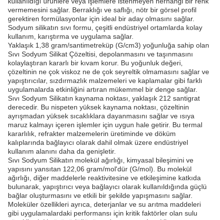
kullanıldığı ürünlere veya işlemlere istenmeyen herhangi bir renk
vermemesini sağlar. Berraklığı ve saflığı, nötr bir görsel profil
gerektiren formülasyonlar için ideal bir aday olmasını sağlar.
Sodyum silikatın sıvı formu, çeşitli endüstriyel ortamlarda kolay
kullanım, karıştırma ve uygulama sağlar.
Yaklaşık 1,38 gram/santimetreküp (G/cm3) yoğunluğa sahip olan
Sıvı Sodyum Silikat Çözeltisi, depolanmasını ve taşınmasını
kolaylaştıran kararlı bir kıvam korur. Bu yoğunluk değeri,
çözeltinin ne çok viskoz ne de çok seyreltik olmamasını sağlar ve
yapıştırıcılar, sızdırmazlık malzemeleri ve kaplamalar gibi farklı
uygulamalarda etkinliğini artıran mükemmel bir denge sağlar.
Sıvı Sodyum Silikatın kaynama noktası, yaklaşık 212 santigrat
derecedir. Bu nispeten yüksek kaynama noktası, çözeltinin
ayrışmadan yüksek sıcaklıklara dayanmasını sağlar ve ısıya
maruz kalmayı içeren işlemler için uygun hale getirir. Bu termal
kararlılık, refrakter malzemelerin üretiminde ve döküm
kalıplarında bağlayıcı olarak dahil olmak üzere endüstriyel
kullanım alanını daha da genişletir.
Sıvı Sodyum Silikatın molekül ağırlığı, kimyasal bileşimini ve
yapısını yansıtan 122,06 gram/mol'dür (G/mol). Bu molekül
ağırlığı, diğer maddelerle reaktivitesine ve etkileşimine katkıda
bulunarak, yapıştırıcı veya bağlayıcı olarak kullanıldığında güçlü
bağlar oluşturmasını ve etkili bir şekilde yapışmasını sağlar.
Moleküler özellikleri ayrıca, deterjanlar ve su arıtma maddeleri
gibi uygulamalardaki performansı için kritik faktörler olan sulu