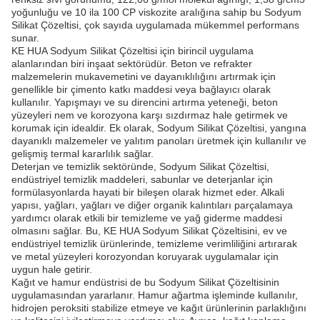
yoğunluğu ve 10 ila 100 CP viskozite aralığına sahip bu Sodyum
Silikat Çözeltisi, çok sayıda uygulamada mükemmel performans
sunar.
KE HUA Sodyum Silikat Çözeltisi için birincil uygulama
alanlarından biri inşaat sektörüdür. Beton ve refrakter
malzemelerin mukavemetini ve dayanıklılığını artırmak için
genellikle bir çimento katkı maddesi veya bağlayıcı olarak
kullanılır. Yapışmayı ve su direncini artırma yeteneği, beton
yüzeyleri nem ve korozyona karşı sızdırmaz hale getirmek ve
korumak için idealdir. Ek olarak, Sodyum Silikat Çözeltisi, yangına
dayanıklı malzemeler ve yalıtım panoları üretmek için kullanılır ve
gelişmiş termal kararlılık sağlar.
Deterjan ve temizlik sektöründe, Sodyum Silikat Çözeltisi,
endüstriyel temizlik maddeleri, sabunlar ve deterjanlar için
formülasyonlarda hayati bir bileşen olarak hizmet eder. Alkali
yapısı, yağları, yağları ve diğer organik kalıntıları parçalamaya
yardımcı olarak etkili bir temizleme ve yağ giderme maddesi
olmasını sağlar. Bu, KE HUA Sodyum Silikat Çözeltisini, ev ve
endüstriyel temizlik ürünlerinde, temizleme verimliliğini artırarak
ve metal yüzeyleri korozyondan koruyarak uygulamalar için
uygun hale getirir.
Kağıt ve hamur endüstrisi de bu Sodyum Silikat Çözeltisinin
uygulamasından yararlanır. Hamur ağartma işleminde kullanılır,
hidrojen peroksiti stabilize etmeye ve kağıt ürünlerinin parlaklığını