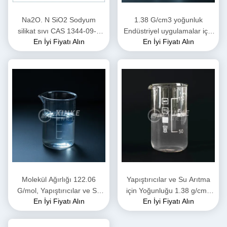
Na2O. N SiO2 Sodyum
1.38 G/cm3 yoğunluk
silikat sıvı CAS 1344-09-8
Endüstriyel uygulamalar için
En İyi Fiyatı Alın
En İyi Fiyatı Alın
Yanmaz
10 - 100 CP viskozlukta
kokusuz sodyum silikat sıvısı
Molekül Ağırlığı 122.06
Yapıştırıcılar ve Su Arıtma
G/mol, Yapıştırıcılar ve Su
için Yoğunluğu 1.38 g/cm3
En İyi Fiyatı Alın
En İyi Fiyatı Alın
Arıtma İçin pH 11.5 - 12.5
ve pH'ı 11.5 - 12.5 olan
Olan Sıvı Sodyum Silikat
Kokulu Sıvı Sodyum Silikat
Çözeltisi