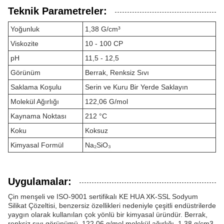
Teknik Parametreler:
Yoğunluk
1,38 G/cm³
Viskozite
10 - 100 CP
pH
11,5 - 12,5
Görünüm
Berrak, Renksiz Sıvı
Saklama Koşulu
Serin ve Kuru Bir Yerde Saklayın
Molekül Ağırlığı
122,06 G/mol
Kaynama Noktası
212 °C
Koku
Koksuz
Kimyasal Formül
Na₂SiO₃
Uygulamalar:
Çin menşeli ve ISO-9001 sertifikalı KE HUA XK-SSL Sodyum
Silikat Çözeltisi, benzersiz özellikleri nedeniyle çeşitli endüstrilerde
yaygın olarak kullanılan çok yönlü bir kimyasal üründür. Berrak,
renksiz sıvı görünümü, 122,06 g/mol molekül ağırlığı, 1,38 g/cm3