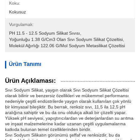
Koku:
Kokusuz
Vurgulamak:
PH 11.5 - 12.5 Sodyum Silikat Sıvısı
, 
Yoğunluğu 1.38 G/cm3 Olan Sıvı Sodyum Silikat Çözeltisi
, 
Molekül Ağırlığı 122.06 G/mol Sodyum Metasilikat Çözeltisi
Ürün Tanımı
Ürün Açıklaması:
Sıvı Sodyum Silikat, yaygın olarak Sıvı Sodyum Silikat Çözeltisi
olarak bilinir ve benzersiz özellikleri ve mükemmel performansı
nedeniyle çeşitli endüstrilerde yaygın olarak kullanılan çok yönlü
bir kimyasal bileşiktir. Bu berrak, renksiz sıvı, 11,5 ila 12,5 pH
aralığına sahiptir ve bu da onu oldukça alkali bir çözelti yapar.
Yüksek pH seviyesi, yapıştırıcılardan ve deterjanlardan su arıtma
ve inşaat malzemelerine kadar uzanan çeşitli uygulamalarına
katkıda bulunan temel özelliklerinden biridir.
Sıvı Sodyum Silikatın görünümü şeffaf ve renksizdir, bu da