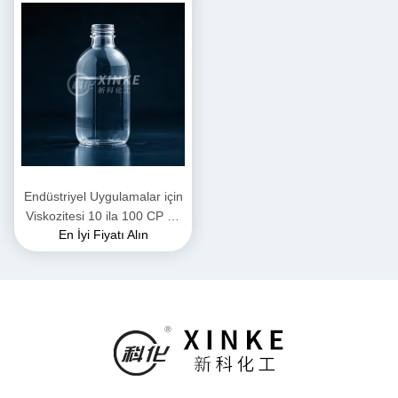
Endüstriyel Uygulamalar için
Viskozitesi 10 ila 100 CP ve
En İyi Fiyatı Alın
pH'ı 11.5 ila 12.5 olan
Renksiz Sodyum Silikat
Sıvısı