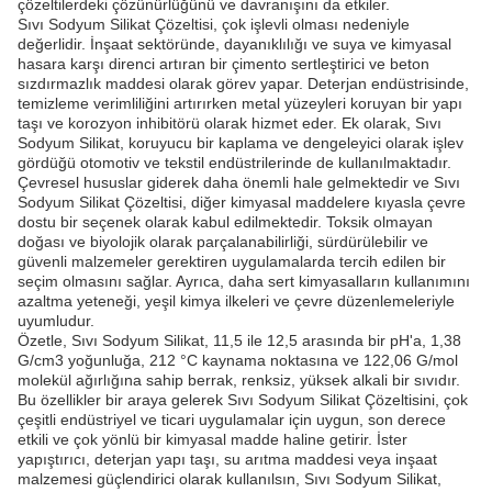
çözeltilerdeki çözünürlüğünü ve davranışını da etkiler.
Sıvı Sodyum Silikat Çözeltisi, çok işlevli olması nedeniyle
değerlidir. İnşaat sektöründe, dayanıklılığı ve suya ve kimyasal
hasara karşı direnci artıran bir çimento sertleştirici ve beton
sızdırmazlık maddesi olarak görev yapar. Deterjan endüstrisinde,
temizleme verimliliğini artırırken metal yüzeyleri koruyan bir yapı
taşı ve korozyon inhibitörü olarak hizmet eder. Ek olarak, Sıvı
Sodyum Silikat, koruyucu bir kaplama ve dengeleyici olarak işlev
gördüğü otomotiv ve tekstil endüstrilerinde de kullanılmaktadır.
Çevresel hususlar giderek daha önemli hale gelmektedir ve Sıvı
Sodyum Silikat Çözeltisi, diğer kimyasal maddelere kıyasla çevre
dostu bir seçenek olarak kabul edilmektedir. Toksik olmayan
doğası ve biyolojik olarak parçalanabilirliği, sürdürülebilir ve
güvenli malzemeler gerektiren uygulamalarda tercih edilen bir
seçim olmasını sağlar. Ayrıca, daha sert kimyasalların kullanımını
azaltma yeteneği, yeşil kimya ilkeleri ve çevre düzenlemeleriyle
uyumludur.
Özetle, Sıvı Sodyum Silikat, 11,5 ile 12,5 arasında bir pH'a, 1,38
G/cm3 yoğunluğa, 212 °C kaynama noktasına ve 122,06 G/mol
molekül ağırlığına sahip berrak, renksiz, yüksek alkali bir sıvıdır.
Bu özellikler bir araya gelerek Sıvı Sodyum Silikat Çözeltisini, çok
çeşitli endüstriyel ve ticari uygulamalar için uygun, son derece
etkili ve çok yönlü bir kimyasal madde haline getirir. İster
yapıştırıcı, deterjan yapı taşı, su arıtma maddesi veya inşaat
malzemesi güçlendirici olarak kullanılsın, Sıvı Sodyum Silikat,