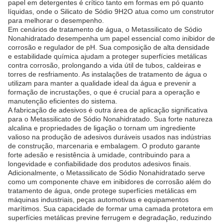
papel em detergentes é crítico tanto em formas em pó quanto
líquidas, onde o Silicato de Sódio 9H2O atua como um construtor
para melhorar o desempenho.
Em cenários de tratamento de água, o Metassilicato de Sódio
Nonahidratado desempenha um papel essencial como inibidor de
corrosão e regulador de pH. Sua composição de alta densidade
e estabilidade química ajudam a proteger superfícies metálicas
contra corrosão, prolongando a vida útil de tubos, caldeiras e
torres de resfriamento. As instalações de tratamento de água o
utilizam para manter a qualidade ideal da água e prevenir a
formação de incrustações, o que é crucial para a operação e
manutenção eficientes do sistema.
A fabricação de adesivos é outra área de aplicação significativa
para o Metassilicato de Sódio Nonahidratado. Sua forte natureza
alcalina e propriedades de ligação o tornam um ingrediente
valioso na produção de adesivos duráveis usados nas indústrias
de construção, marcenaria e embalagem. O produto garante
forte adesão e resistência à umidade, contribuindo para a
longevidade e confiabilidade dos produtos adesivos finais.
Adicionalmente, o Metassilicato de Sódio Nonahidratado serve
como um componente chave em inibidores de corrosão além do
tratamento de água, onde protege superfícies metálicas em
máquinas industriais, peças automotivas e equipamentos
marítimos. Sua capacidade de formar uma camada protetora em
superfícies metálicas previne ferrugem e degradação, reduzindo