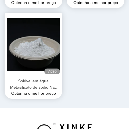
Obtenha o melhor preço
Obtenha o melhor preço
Solúvel em água
solubilidade em água
Solúvel e 54% água
cristalina
Vídeo
Solúvel em água
Metasilicato de sódio Não
Obtenha o melhor preço
hidratado Grânulos brancos
e de fluxo livre Pó Água
cristalina 54%