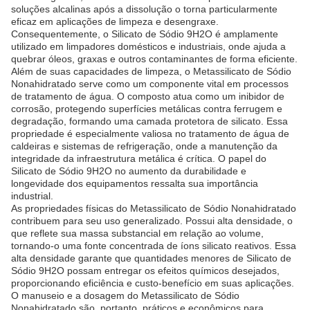
soluções alcalinas após a dissolução o torna particularmente
eficaz em aplicações de limpeza e desengraxe.
Consequentemente, o Silicato de Sódio 9H2O é amplamente
utilizado em limpadores domésticos e industriais, onde ajuda a
quebrar óleos, graxas e outros contaminantes de forma eficiente.
Além de suas capacidades de limpeza, o Metassilicato de Sódio
Nonahidratado serve como um componente vital em processos
de tratamento de água. O composto atua como um inibidor de
corrosão, protegendo superfícies metálicas contra ferrugem e
degradação, formando uma camada protetora de silicato. Essa
propriedade é especialmente valiosa no tratamento de água de
caldeiras e sistemas de refrigeração, onde a manutenção da
integridade da infraestrutura metálica é crítica. O papel do
Silicato de Sódio 9H2O no aumento da durabilidade e
longevidade dos equipamentos ressalta sua importância
industrial.
As propriedades físicas do Metassilicato de Sódio Nonahidratado
contribuem para seu uso generalizado. Possui alta densidade, o
que reflete sua massa substancial em relação ao volume,
tornando-o uma fonte concentrada de íons silicato reativos. Essa
alta densidade garante que quantidades menores de Silicato de
Sódio 9H2O possam entregar os efeitos químicos desejados,
proporcionando eficiência e custo-benefício em suas aplicações.
O manuseio e a dosagem do Metassilicato de Sódio
Nonahidratado são, portanto, práticos e econômicos para