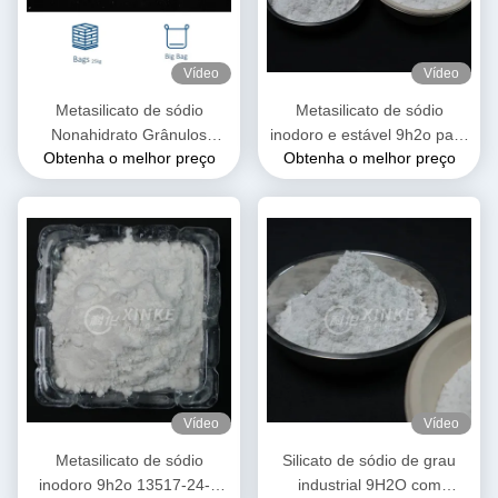
Vídeo
Vídeo
Metasilicato de sódio
Metasilicato de sódio
Nonahidrato Grânulos
inodoro e estável 9h2o para
Obtenha o melhor preço
Obtenha o melhor preço
brancos e de fluxo livre / pó
uso industrial
13517-24-3
Vídeo
Vídeo
Metasilicato de sódio
Silicato de sódio de grau
inodoro 9h2o 13517-24-3
industrial 9H2O com