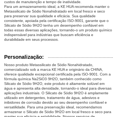
custos de manutenção e tempo de inatividade.
Para um armazenamento ideal, a KE HUA recomenda manter o
Metassilicato de Sódio Nonahidratado em local fresco e seco
para preservar sua qualidade e eficácia. Sua qualidade
consistente, apoiada pela certificação ISO-9001, garante que o
Silicato de Sódio 9H2O tenha um desempenho confiável em
todas essas diversas aplicações, tornando-o um produto químico
indispensável para indústrias que buscam eficiência e
durabilidade em seus processos.
Personalização:
Nosso produto Metassilicato de Sódio Nonahidratado,
comercializado sob a marca KE HUA e originário da CHINA,
oferece qualidade excepcional certificada pela ISO-9001. Com a
fórmula química Na2SiO3·9H2O, também conhecido como
Silicato de Sódio 9H2O, este produto é altamente solúvel em
água e apresenta alta densidade, tornando-o ideal para diversas
aplicações industriais. O Silicato de Sódio 9H2O é amplamente
utilizado em detergentes, tratamento de água, adesivos e
inibidores de corrosão devido ao seu desempenho confiável e
versatilidade. Para uma preservação ideal, recomendamos
armazenar o Silicato de Sódio 9H2O em local fresco e seco para
manter sua eficácia e estabilidade. Nossos serviços de