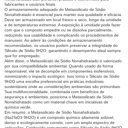
fabricantes e usuários finais.
O armazenamento adequado do Metassilicato de Sódio
Nonahidratado é essencial para manter sua qualidade e eficácia.
Deve ser armazenado em local fresco e seco, longe da umidade
e de temperaturas extremas. A exposição à umidade pode fazer
com que o composto empedre ou se dissolva parcialmente,
reduzindo sua usabilidade e complicando os procedimentos de
manuseio. Ao aderir às condições de armazenamento
recomendadas, os usuários podem preservar a integridade do
Silicato de Sódio 9H2O, garantindo o desempenho ideal sempre
que for empregado.
Além disso, o Metassilicato de Sódio Nonahidratado é valorizado
por sua compatibilidade ambiental. Quando usado de forma
responsável, ele se decompõe em componentes inofensivos,
minimizando o impacto ecológico. Isso torna o Silicato de Sódio
9H2O uma escolha preferencial em práticas industriais
sustentáveis onde as considerações ambientais são primordiais.
Sua multifuncionalidade, combinada com benefícios de
segurança e ambientais, posiciona o Metassilicato de Sódio
Nonahidratado como um material chave em iniciativas de
química verde.
Em resumo, o Metassilicato de Sódio Nonahidratado
(Na2SiO3·9H2O) é um composto químico altamente solúvel,
denso e ecologicamente correto, com um amplo espectro de
aplicações. Conhecido comumente como Silicato de Sódio 9H2O,