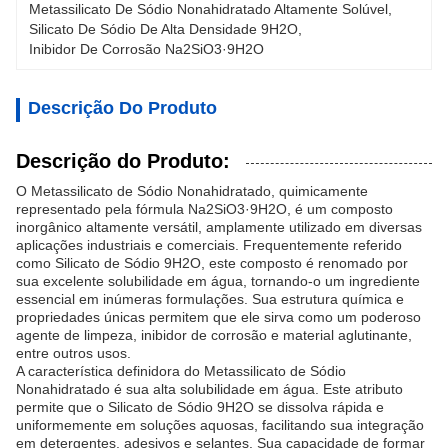
Metassilicato De Sódio Nonahidratado Altamente Solúvel
, 
Silicato De Sódio De Alta Densidade 9H2O
, 
Inibidor De Corrosão Na2SiO3·9H2O
Descrição Do Produto
Descrição do Produto:
O Metassilicato de Sódio Nonahidratado, quimicamente
representado pela fórmula Na2SiO3·9H2O, é um composto
inorgânico altamente versátil, amplamente utilizado em diversas
aplicações industriais e comerciais. Frequentemente referido
como Silicato de Sódio 9H2O, este composto é renomado por
sua excelente solubilidade em água, tornando-o um ingrediente
essencial em inúmeras formulações. Sua estrutura química e
propriedades únicas permitem que ele sirva como um poderoso
agente de limpeza, inibidor de corrosão e material aglutinante,
entre outros usos.
A característica definidora do Metassilicato de Sódio
Nonahidratado é sua alta solubilidade em água. Este atributo
permite que o Silicato de Sódio 9H2O se dissolva rápida e
uniformemente em soluções aquosas, facilitando sua integração
em detergentes, adesivos e selantes. Sua capacidade de formar