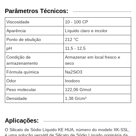
Parâmetros Técnicos:
Viscosidade
10 - 100 CP
Aparência
Líquido claro e incolor
Ponto de ebulição
212 °C
pH
11,5 - 12,5
Condição de
Armazenar em local fresco e
armazenamento
seco
Fórmula química
Na2SiO3
Odor
Inodoro
Peso molecular
122,06 G/mol
Densidade
1,38 G/cm³
Aplicações:
O Silicato de Sódio Líquido KE HUA, número do modelo XK-SSL,
é uma solução versátil de Silicato de Sódio Líquido originária da