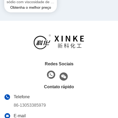
sódio com viscosidade de 10
Obtenha o melhor preço
a 100 CP e pH de 11,5 a
12,5 para aplicações
industriais
Redes Sociais
Contato rápido
Telefone
86-13053385979
E-mail