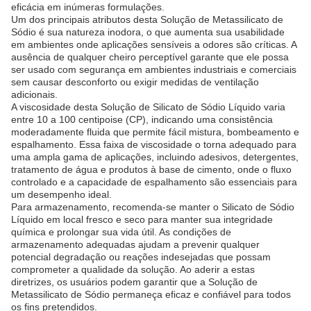
eficácia em inúmeras formulações.
Um dos principais atributos desta Solução de Metassilicato de
Sódio é sua natureza inodora, o que aumenta sua usabilidade
em ambientes onde aplicações sensíveis a odores são críticas. A
ausência de qualquer cheiro perceptível garante que ele possa
ser usado com segurança em ambientes industriais e comerciais
sem causar desconforto ou exigir medidas de ventilação
adicionais.
A viscosidade desta Solução de Silicato de Sódio Líquido varia
entre 10 a 100 centipoise (CP), indicando uma consistência
moderadamente fluida que permite fácil mistura, bombeamento e
espalhamento. Essa faixa de viscosidade o torna adequado para
uma ampla gama de aplicações, incluindo adesivos, detergentes,
tratamento de água e produtos à base de cimento, onde o fluxo
controlado e a capacidade de espalhamento são essenciais para
um desempenho ideal.
Para armazenamento, recomenda-se manter o Silicato de Sódio
Líquido em local fresco e seco para manter sua integridade
química e prolongar sua vida útil. As condições de
armazenamento adequadas ajudam a prevenir qualquer
potencial degradação ou reações indesejadas que possam
comprometer a qualidade da solução. Ao aderir a estas
diretrizes, os usuários podem garantir que a Solução de
Metassilicato de Sódio permaneça eficaz e confiável para todos
os fins pretendidos.