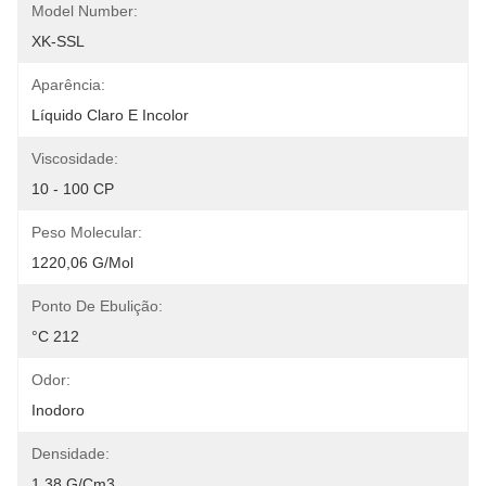
Model Number:
XK-SSL
Aparência:
Líquido Claro E Incolor
Viscosidade:
10 - 100 CP
Peso Molecular:
1220,06 G/mol
Ponto De Ebulição:
°C 212
Odor:
Inodoro
Densidade:
1,38 G/cm3