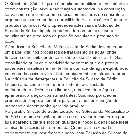
O Silicato de Sódio Líquido é amplamente utilizado em indústrias
como construção, têxtil e fabricação automotiva. Na construção,
serve como um componente crucial em misturas de concreto e
argamassa, aumentando a durabilidade e a resistência à água e
produtos químicos. As propriedades adesivas da Solução de
Silicato de Sódio Líquido também o tornam um excelente
aglutinante na produção de papelão ondulado e produtos de
papel.
Além disso, a Solução de Metassilicato de Sódio desempenha
um papel vital nos processos de tratamento de água, onde
funciona como inibidor de corrosão e estabilizador de pH. Sua
estabilidade química e reatividade permitem que ele proteja
superfícies metálicas e mantenha a química da água equilibrada,
estendendo assim a vida útil de equipamentos e infraestruturas.
Na indústria de detergentes, a Solução de Silicato de Sódio
Líquido atua como construtor e fonte de alcalinidade,
melhorando a eficiência da limpeza, amolecendo a água e
aprimorando a ação dos surfactantes. Sua incorporação em
produtos de limpeza contribui para uma melhor remoção de
manchas e desempenho geral do produto.
No geral, o Silicato de Sódio Líquido, ou Solução de Metassilicato
de Sódio, é uma solução química de alto valor reconhecida por
sua aparência clara e incolor, qualidade inodora, densidade ideal
e faixa de viscosidade apropriada. Quando armazenada
corretamente em local fresco e seco, esta Solução de Silicato de