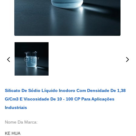
Silicato De Sódio Líquido Inodoro Com Densidade De 1,38
G/cm3 E Viscosidade De 10 - 100 CP Para Aplicações
Industriais
Nome Da Marca:
KE HUA