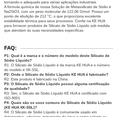
tornando-o adequado para várias aplicações industriais.
A fórmula química de nossa Solução de Metassilicato de Sódio é
Na2SiO3, com um peso molecular de 122,06 G/mol. Possui um
ponto de ebulição de 212 °C, o que proporciona excelente
estabilidade térmica para seus processos. Confie na KE HUA
para fornecer produtos de Silicato de Sódio Líquido sob medida
que atendam às suas necessidades específicas.
FAQ:
P1: Qual é a marca e o número do modelo deste Silicato de
Sódio Líquido?
R1: O Silicato de Sódio Líquido é da marca KE HUA e o número
do modelo é XK-SSL.
P2: Onde o Silicato de Sódio Líquido KE HUA é fabricado?
R2: Este produto é fabricado na China.
P3: O Silicato de Sódio Líquido possui alguma certificação
de qualidade?
R3: Sim, o Silicato de Sódio Líquido KE HUA é certificado com
ISO-9001.
P4: Quais são os usos comuns do Silicato de Sódio Líquido
(KE HUA XK-SSL)?
R4: O Silicato de Sódio Líquido é comumente usado em
detergentes, adesivos, tratamento de água e como selante ou