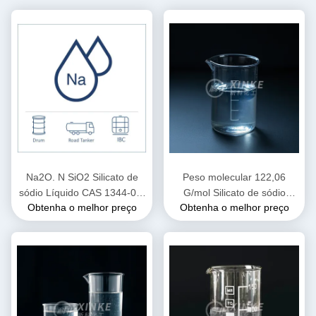
Na2O. N SiO2 Silicato de
Peso molecular 122,06
sódio Líquido CAS 1344-09-
G/mol Silicato de sódio
Obtenha o melhor preço
Obtenha o melhor preço
8 Não inflamável
Líquido com pH 11,5 - 12,5
para adesivos e tratamento
de água