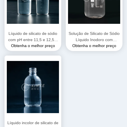
Líquido de silicato de sódio
Solução de Silicato de Sódio
com pH entre 11,5 e 12,5 e
Líquido Inodoro com
Obtenha o melhor preço
Obtenha o melhor preço
densidade de 1,38 G/cm3
Densidade 1,38 g/cm³ e pH
para aplicações industriais
11,5 - 12,5 para Adesivos e
Tratamento de Água
Líquido incolor de silicato de