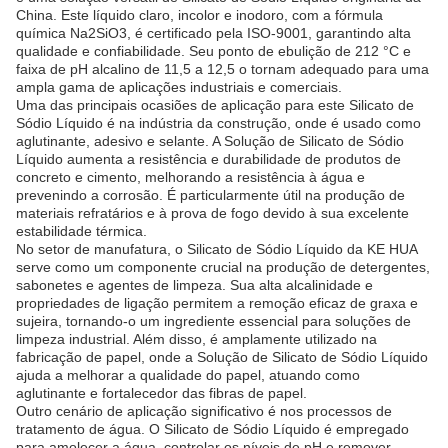
China. Este líquido claro, incolor e inodoro, com a fórmula
química Na2SiO3, é certificado pela ISO-9001, garantindo alta
qualidade e confiabilidade. Seu ponto de ebulição de 212 °C e
faixa de pH alcalino de 11,5 a 12,5 o tornam adequado para uma
ampla gama de aplicações industriais e comerciais.
Uma das principais ocasiões de aplicação para este Silicato de
Sódio Líquido é na indústria da construção, onde é usado como
aglutinante, adesivo e selante. A Solução de Silicato de Sódio
Líquido aumenta a resistência e durabilidade de produtos de
concreto e cimento, melhorando a resistência à água e
prevenindo a corrosão. É particularmente útil na produção de
materiais refratários e à prova de fogo devido à sua excelente
estabilidade térmica.
No setor de manufatura, o Silicato de Sódio Líquido da KE HUA
serve como um componente crucial na produção de detergentes,
sabonetes e agentes de limpeza. Sua alta alcalinidade e
propriedades de ligação permitem a remoção eficaz de graxa e
sujeira, tornando-o um ingrediente essencial para soluções de
limpeza industrial. Além disso, é amplamente utilizado na
fabricação de papel, onde a Solução de Silicato de Sódio Líquido
ajuda a melhorar a qualidade do papel, atuando como
aglutinante e fortalecedor das fibras de papel.
Outro cenário de aplicação significativo é nos processos de
tratamento de água. O Silicato de Sódio Líquido é empregado
para amolecer a água, controlar os níveis de pH e remover