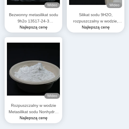
Wideo
Wideo
Bezwonny metasilikat sodu
Silikat sodu 9H2O,
9h2o 13517-24-3
rozpuszczalny w wodzie,
Najlepszą cenę
Najlepszą cenę
Rozpuszczalny w wodzie
rozpuszczalny w 54% w
wodzie krystalicznej
Wideo
Rozpuszczalny w wodzie
Metasilikat sodu Nonhydrat
Najlepszą cenę
Białe i swobodnie płynące
granule Proszek Woda