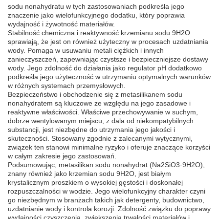
sodu nonahydratu w tych zastosowaniach podkreśla jego
znaczenie jako wielofunkcyjnego dodatku, który poprawia
wydajność i żywotność materiałów.
Stabilność chemiczna i reaktywność krzemianu sodu 9H2O
sprawiają, że jest on również użyteczny w procesach uzdatniania
wody. Pomaga w usuwaniu metali ciężkich i innych
zanieczyszczeń, zapewniając czystsze i bezpieczniejsze dostawy
wody. Jego zdolność do działania jako regulator pH dodatkowo
podkreśla jego użyteczność w utrzymaniu optymalnych warunków
w różnych systemach przemysłowych.
Bezpieczeństwo i obchodzenie się z metasilikanem sodu
nonahydratem są kluczowe ze względu na jego zasadowe i
reaktywne właściwości. Właściwe przechowywanie w suchym,
dobrze wentylowanym miejscu, z dala od niekompatybilnych
substancji, jest niezbędne do utrzymania jego jakości i
skuteczności. Stosowany zgodnie z zalecanymi wytycznymi,
związek ten stanowi minimalne ryzyko i oferuje znaczące korzyści
w całym zakresie jego zastosowań.
Podsumowując, metasilikan sodu nonahydrat (Na2SiO3·9H2O),
znany również jako krzemian sodu 9H2O, jest białym
krystalicznym proszkiem o wysokiej gęstości i doskonałej
rozpuszczalności w wodzie. Jego wielofunkcyjny charakter czyni
go niezbędnym w branżach takich jak detergenty, budownictwo,
uzdatnianie wody i kontrola korozji. Zdolność związku do poprawy
wydajności czyszczenia, zwiększenia trwałości materiałów i