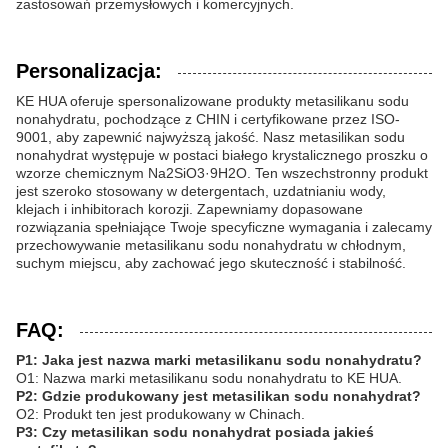
zastosowań przemysłowych i komercyjnych.
Personalizacja:
KE HUA oferuje spersonalizowane produkty metasilikanu sodu
nonahydratu, pochodzące z CHIN i certyfikowane przez ISO-
9001, aby zapewnić najwyższą jakość. Nasz metasilikan sodu
nonahydrat występuje w postaci białego krystalicznego proszku o
wzorze chemicznym Na2SiO3·9H2O. Ten wszechstronny produkt
jest szeroko stosowany w detergentach, uzdatnianiu wody,
klejach i inhibitorach korozji. Zapewniamy dopasowane
rozwiązania spełniające Twoje specyficzne wymagania i zalecamy
przechowywanie metasilikanu sodu nonahydratu w chłodnym,
suchym miejscu, aby zachować jego skuteczność i stabilność.
FAQ:
P1: Jaka jest nazwa marki metasilikanu sodu nonahydratu?
O1: Nazwa marki metasilikanu sodu nonahydratu to KE HUA.
P2: Gdzie produkowany jest metasilikan sodu nonahydrat?
O2: Produkt ten jest produkowany w Chinach.
P3: Czy metasilikan sodu nonahydrat posiada jakieś