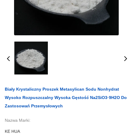
Biały Krystaliczny Proszek Metasylican Sodu Nonhydrat
Wysoko Rozpuszczalny Wysoka Gęstość Na2SiO3·9H2O Do
Zastosowań Przemysłowych
Nazwa Marki:
KE HUA