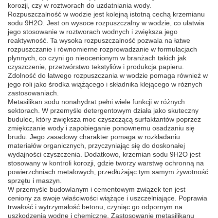
korozji, czy w roztworach do uzdatniania wody.
Rozpuszczalność w wodzie jest kolejną istotną cechą krzemianu
sodu 9H2O. Jest on wysoce rozpuszczalny w wodzie, co ułatwia
jego stosowanie w roztworach wodnych i zwiększa jego
reaktywność. Ta wysoka rozpuszczalność pozwala na łatwe
rozpuszczanie i równomierne rozprowadzanie w formulacjach
płynnych, co czyni go nieocenionym w branżach takich jak
czyszczenie, przetwórstwo tekstyliów i produkcja papieru.
Zdolność do łatwego rozpuszczania w wodzie pomaga również w
jego roli jako środka wiążącego i składnika klejącego w różnych
zastosowaniach.
Metasilikan sodu nonahydrat pełni wiele funkcji w różnych
sektorach. W przemyśle detergentowym działa jako skuteczny
budulec, który zwiększa moc czyszczącą surfaktantów poprzez
zmiękczanie wody i zapobieganie ponownemu osadzaniu się
brudu. Jego zasadowy charakter pomaga w rozkładaniu
materiałów organicznych, przyczyniając się do doskonałej
wydajności czyszczenia. Dodatkowo, krzemian sodu 9H2O jest
stosowany w kontroli korozji, gdzie tworzy warstwę ochronną na
powierzchniach metalowych, przedłużając tym samym żywotność
sprzętu i maszyn.
W przemyśle budowlanym i cementowym związek ten jest
ceniony za swoje właściwości wiążące i uszczelniające. Poprawia
trwałość i wytrzymałość betonu, czyniąc go odpornym na
uszkodzenia wodne i chemiczne. Zastosowanie metasilikanu