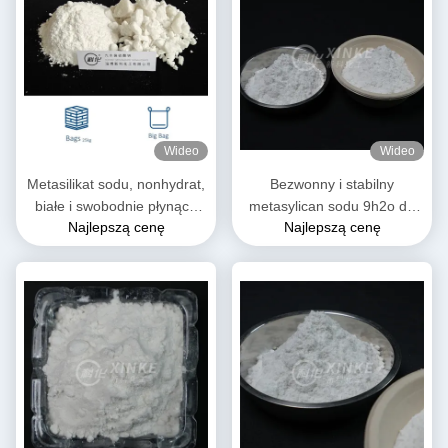
Wideo
Wideo
Metasilikat sodu, nonhydrat,
Bezwonny i stabilny
białe i swobodnie płynące
metasylican sodu 9h2o do
Najlepszą cenę
Najlepszą cenę
granule / proszek 13517-24-
zastosowań przemysłowych
3