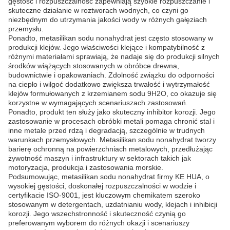
gęstość i rozpuszczalność zapewniają szybkie rozpuszczanie i
skuteczne działanie w roztworach wodnych, co czyni go
niezbędnym do utrzymania jakości wody w różnych gałęziach
przemysłu.
Ponadto, metasilikan sodu nonahydrat jest często stosowany w
produkcji klejów. Jego właściwości klejące i kompatybilność z
różnymi materiałami sprawiają, że nadaje się do produkcji silnych
środków wiążących stosowanych w obróbce drewna,
budownictwie i opakowaniach. Zdolność związku do odporności
na ciepło i wilgoć dodatkowo zwiększa trwałość i wytrzymałość
klejów formułowanych z krzemianem sodu 9H2O, co okazuje się
korzystne w wymagających scenariuszach zastosowań.
Ponadto, produkt ten służy jako skuteczny inhibitor korozji. Jego
zastosowanie w procesach obróbki metali pomaga chronić stal i
inne metale przed rdzą i degradacją, szczególnie w trudnych
warunkach przemysłowych. Metasilikan sodu nonahydrat tworzy
barierę ochronną na powierzchniach metalowych, przedłużając
żywotność maszyn i infrastruktury w sektorach takich jak
motoryzacja, produkcja i zastosowania morskie.
Podsumowując, metasilikan sodu nonahydrat firmy KE HUA, o
wysokiej gęstości, doskonałej rozpuszczalności w wodzie i
certyfikacie ISO-9001, jest kluczowym chemikatem szeroko
stosowanym w detergentach, uzdatnianiu wody, klejach i inhibicji
korozji. Jego wszechstronność i skuteczność czynią go
preferowanym wyborem do różnych okazji i scenariuszy