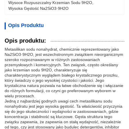
Wysoce Rozpuszczalny Krzemian Sodu 9H2O
, 
Wysoka Gęstość Na2SiO3·9H2O
Opis Produktu
Opis produktu:
Metasilikan sodu nonahydrat, chemicznie reprezentowany jako
Na2SiO3·9H2O, jest wszechstronnym związkiem nieorganicznym
szeroko rozpoznawanym w różnych zastosowaniach
przemysłowych i komercyjnych. Ten związek, często określany
jako krzemian sodu 9H2O, charakteryzuje się
charakterystycznym wyglądem białego krystalicznego proszku,
który świadczy o jego wysokiej czystości i jakości. Jego
krystaliczna natura pozwala na łatwe obchodzenie się i włączanie
do różnych formulacji, co czyni go preferowanym wyborem w
wielu procesach.
Jedną z najbardziej godnych uwagi cech metasilikanu sodu
nonahydratu jest jego wysoka gęstość. Ta właściwość przyczynia
się do jego skuteczności i wydajności w zastosowaniach, gdzie
koncentracja i stabilność są kluczowe. Gęsta struktura tego
związku zapewnia, że zapewnia on stałą wydajność, niezależnie
od tego, czy jest stosowany jako budulec detergentów, inhibitor