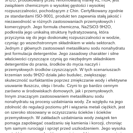
9H2O, produkowany przez renomowaną markę KE HUA, jest
związkiem chemicznym o wysokiej gęstości i wysokiej
rozpuszczalności, pochodzącym z Chin. Certyfikowany zgodnie
ze standardami ISO-9001, produkt ten zapewnia stałą jakość i
niezawodność w różnych zastosowaniach przemysłowych i
komercyjnych. Jego formuła chemiczna, Na2SiO3·9H2O,
podkreśla jego unikalną strukturę hydratyzowaną, która
przyczynia się do jego doskonałej rozpuszczalności w wodzie,
czyniąc go wszechstronnym składnikiem w wielu sektorach.
Jednym z głównych zastosowań metasilikanu sodu nonahydratu
jest formulacja detergentów. Jego zasadowy charakter i silne
właściwości czyszczące czynią go niezbędnym składnikiem
detergentów do prania, środków do mycia naczyń i
przemysłowych środków czyszczących. W tych scenariuszach
krzemian sodu 9H2O działa jako budulec, zwiększając
skuteczność surfaktantów poprzez zmiękczanie wody i efektywne
usuwanie tłuszczu, oleju i brudu. Czyni to go bardzo cennym
zarówno w środowiskach domowych, jak i przemysłowych.
Innym znaczącym zastosowaniem metasilikanu sodu
nonahydratu są procesy uzdatniania wody. Ze względu na jego
zdolność do regulacji poziomu pH i wiązania metali ciężkich, jest
on szeroko stosowany w oczyszczaniu ścieków i ścieków
przemysłowych. W zakładach uzdatniania wody związek ten
pomaga zapobiegać osadzaniu się kamienia i korozji, chroniąc
tym samym rurociągi i sprzęt przed uszkodzeniem. Jego wysoka