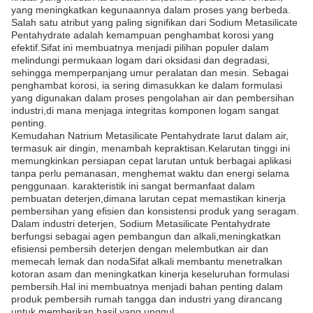
yang meningkatkan kegunaannya dalam proses yang berbeda.
Salah satu atribut yang paling signifikan dari Sodium Metasilicate
Pentahydrate adalah kemampuan penghambat korosi yang
efektif.Sifat ini membuatnya menjadi pilihan populer dalam
melindungi permukaan logam dari oksidasi dan degradasi,
sehingga memperpanjang umur peralatan dan mesin. Sebagai
penghambat korosi, ia sering dimasukkan ke dalam formulasi
yang digunakan dalam proses pengolahan air dan pembersihan
industri,di mana menjaga integritas komponen logam sangat
penting.
Kemudahan Natrium Metasilicate Pentahydrate larut dalam air,
termasuk air dingin, menambah kepraktisan.Kelarutan tinggi ini
memungkinkan persiapan cepat larutan untuk berbagai aplikasi
tanpa perlu pemanasan, menghemat waktu dan energi selama
penggunaan. karakteristik ini sangat bermanfaat dalam
pembuatan deterjen,dimana larutan cepat memastikan kinerja
pembersihan yang efisien dan konsistensi produk yang seragam.
Dalam industri deterjen, Sodium Metasilicate Pentahydrate
berfungsi sebagai agen pembangun dan alkali,meningkatkan
efisiensi pembersih deterjen dengan melembutkan air dan
memecah lemak dan nodaSifat alkali membantu menetralkan
kotoran asam dan meningkatkan kinerja keseluruhan formulasi
pembersih.Hal ini membuatnya menjadi bahan penting dalam
produk pembersih rumah tangga dan industri yang dirancang
untuk memberikan hasil yang unggul.