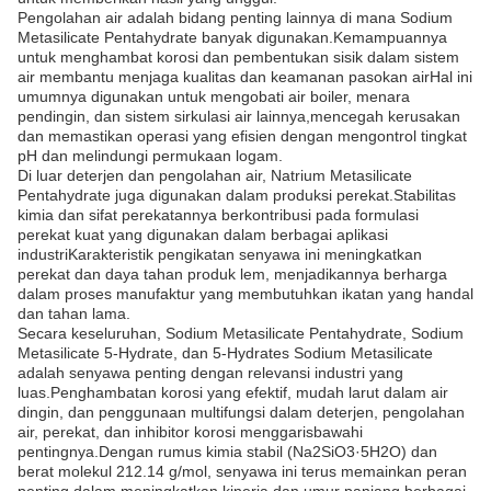
Pengolahan air adalah bidang penting lainnya di mana Sodium
Metasilicate Pentahydrate banyak digunakan.Kemampuannya
untuk menghambat korosi dan pembentukan sisik dalam sistem
air membantu menjaga kualitas dan keamanan pasokan airHal ini
umumnya digunakan untuk mengobati air boiler, menara
pendingin, dan sistem sirkulasi air lainnya,mencegah kerusakan
dan memastikan operasi yang efisien dengan mengontrol tingkat
pH dan melindungi permukaan logam.
Di luar deterjen dan pengolahan air, Natrium Metasilicate
Pentahydrate juga digunakan dalam produksi perekat.Stabilitas
kimia dan sifat perekatannya berkontribusi pada formulasi
perekat kuat yang digunakan dalam berbagai aplikasi
industriKarakteristik pengikatan senyawa ini meningkatkan
perekat dan daya tahan produk lem, menjadikannya berharga
dalam proses manufaktur yang membutuhkan ikatan yang handal
dan tahan lama.
Secara keseluruhan, Sodium Metasilicate Pentahydrate, Sodium
Metasilicate 5-Hydrate, dan 5-Hydrates Sodium Metasilicate
adalah senyawa penting dengan relevansi industri yang
luas.Penghambatan korosi yang efektif, mudah larut dalam air
dingin, dan penggunaan multifungsi dalam deterjen, pengolahan
air, perekat, dan inhibitor korosi menggarisbawahi
pentingnya.Dengan rumus kimia stabil (Na2SiO3·5H2O) dan
berat molekul 212.14 g/mol, senyawa ini terus memainkan peran