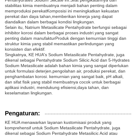
Pentahydrates Sodium Silicate ini.Sifat pengikatannya dan
stabilitas kimia membuatnya menjadi bahan penting dalam
memproduksi perekatKomposisi ini meningkatkan kekuatan
perekat dan daya tahan,memberikan kinerja yang dapat
diandalkan dalam berbagai kondisi lingkungan.
Selain itu, Natrium Metasilicate Pentahydrate berfungsi sebagai
inhibitor korosi dalam berbagai proses industri.yang sangat
penting dalam manufakturProduk dengan kemurnian tinggi dan
struktur kimia yang stabil memastikan perlindungan yang
konsisten dan efektif.
Singkatnya, KE HUA's Sodium Metasilicate Pentahydrate, juga
dikenal sebagai Pentahydrate Sodium Silicic Acid dan 5-Hydrates
Sodium Metasilicate adalah bahan kimia yang sangat diperlukan
untuk formulasi deterjen,pengolahan air, produksi perekat, dan
penghambatan korosi. kemurnian yang sangat baik, pH alkali,
dan sifat fisik yang stabil membuatnya cocok untuk berbagai
aplikasi industri, mendukung efisiensi,daya tahan, dan
keselamatan lingkungan.
Pengaturan:
KE HUA menawarkan layanan kustomisasi produk yang
komprehensif untuk Sodium Metasilicate Pentahydrate, juga
dikenal sebagai Sodium Pentahydrate Metasilicic Acid atau