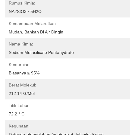
Rumus Kimia:
NA2SIO3 · 5H2O
Kemampuan Melarutkan:
Mudah, Bahkan Di Air Dingin
Nama Kimia:
Sodium Metasilicate Pentahydrate
Kemurnian:
Biasanya ≥ 95%
Berat Molekul:
212.14 G/mol
Titik Lebur:
72.2 ° C.
Kegunaan:
Deterjen, Pengolahan Air, Perekat, Inhibitor Korosi