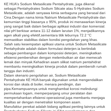
KE HUA's Sodium Metasilicate Pentahydrate, juga dikenal
sebagai Pentahydrates Sodium Silicate atau 5-Hydrates Sodium
Metasilicate, adalah senyawa kimia serbaguna yang berasal dari
Cina.Dengan nama kimia Natrium Metasilicate Pentahydrate dan
kemurnian tinggi biasanya ≥ 95%, produk ini menawarkan kinerja
yang sangat baik dalam berbagai aplikasi industri dan komersial.
nilai pH berkisar antara 11-12 dalam larutan 1%, menjadikannya
agen alkali yang efektif,sementara titik leburnya 72.2 °C
memastikan stabilitas dalam kondisi pengolahan yang khas.
Salah satu kesempatan aplikasi utama untuk Sodium Metasilicate
Pentahydrate adalah dalam formulasi deterjen.ia bertindak
sebagai pembangun dalam komposisi deterjen, meningkatkan
efisiensi pembersihan dengan melembutkan air dan memecah
lemak dan minyak.Kehadiran asam silikat natrium pentahidrat
membantu meningkatkan kinerja produk dalam pembersih rumah
tangga dan industri.
Dalam skenario pengolahan air, Sodium Metasilicate
Pentahydrate KE HUA banyak digunakan untuk mengendalikan
korosi dan skala di boiler, menara pendingin, dan
pipa.Kemampuannya untuk menghambat korosi melindungi
permukaan logam, memperpanjang umur peralatan dan
mempertahankan efisiensi operasional.juga membantu menjaga
kualitas air dengan menetralisir komponen asam.
Manufaktur perekat adalah bidang aplikasi penting lainnya untuk