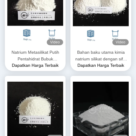
Video
Video
Natrium Metasilikat Putih
Bahan baku utama kimia
Pentahidrat Bubuk
natrium silikat dengan sifat
Dapatkan Harga Terbaik
Dapatkan Harga Terbaik
Na2SiO3·5H2O Larut dalam
serbaguna
Air