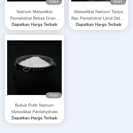
Video
Video
Natrium Metasilikat
Metasilikat Natrium Tanpa
Pentahidrat Bebas Granul
Bau Pentahidrat Larut Dalam
Dapatkan Harga Terbaik
Dapatkan Harga Terbaik
Warna Putih
Air Berat Molekuler 212.14
G/mol
Video
Bubuk Putih Natrium
Metasilikat Pentahydrate
Dapatkan Harga Terbaik
Tidak mudah terbakar dan
cocok untuk penyimpanan di
tempat kering