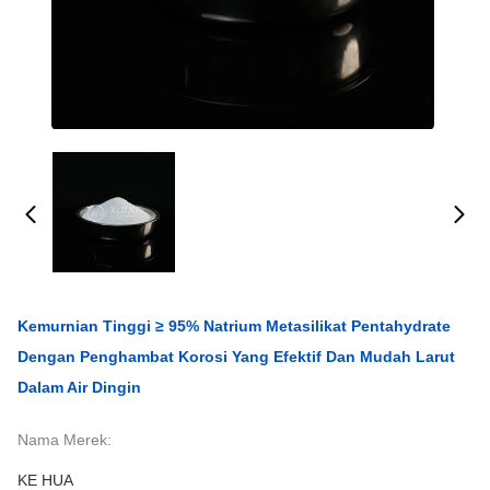
Kemurnian Tinggi ≥ 95% Natrium Metasilikat Pentahydrate
Dengan Penghambat Korosi Yang Efektif Dan Mudah Larut
Dalam Air Dingin
Nama Merek:
KE HUA