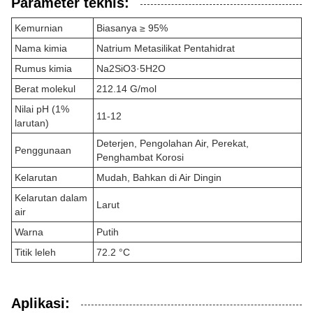
Parameter teknis:
Kemurnian
Biasanya ≥ 95%
Nama kimia
Natrium Metasilikat Pentahidrat
Rumus kimia
Na2SiO3·5H2O
Berat molekul
212.14 G/mol
Nilai pH (1%
11-12
larutan)
Deterjen, Pengolahan Air, Perekat,
Penggunaan
Penghambat Korosi
Kelarutan
Mudah, Bahkan di Air Dingin
Kelarutan dalam
Larut
air
Warna
Putih
Titik leleh
72.2 °C
Aplikasi: