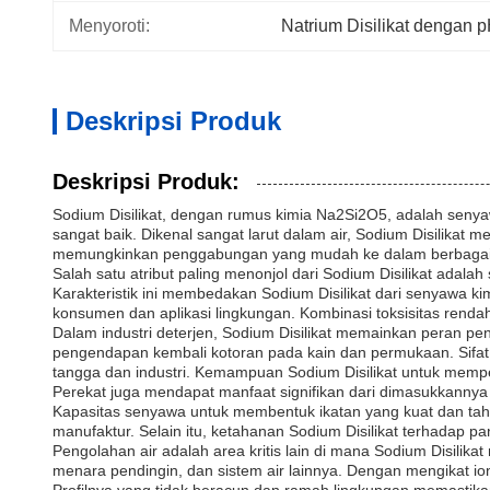
Menyoroti:
Natrium Disilikat dengan p
Deskripsi Produk
Deskripsi Produk:
Sodium Disilikat, dengan rumus kimia Na2Si2O5, adalah senyaw
sangat baik. Dikenal sangat larut dalam air, Sodium Disilikat
memungkinkan penggabungan yang mudah ke dalam berbagai f
Salah satu atribut paling menonjol dari Sodium Disilikat ada
Karakteristik ini membedakan Sodium Disilikat dari senyawa k
konsumen dan aplikasi lingkungan. Kombinasi toksisitas rendah
Dalam industri deterjen, Sodium Disilikat memainkan peran p
pengendapan kembali kotoran pada kain dan permukaan. Sif
tangga dan industri. Kemampuan Sodium Disilikat untuk memper
Perekat juga mendapat manfaat signifikan dari dimasukkannya S
Kapasitas senyawa untuk membentuk ikatan yang kuat dan ta
manufaktur. Selain itu, ketahanan Sodium Disilikat terhadap 
Pengolahan air adalah area kritis lain di mana Sodium Disili
menara pendingin, dan sistem air lainnya. Dengan mengikat io