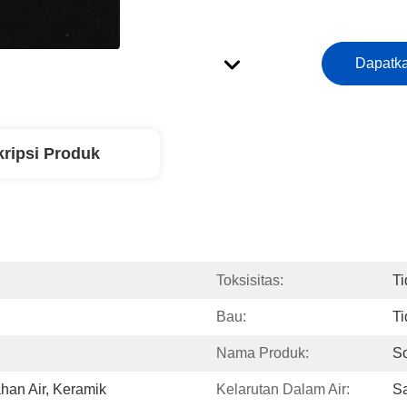
Dapatka
ripsi Produk
Toksisitas:
Ti
Bau:
Ti
Nama Produk:
So
han Air, Keramik
Kelarutan Dalam Air:
Sa