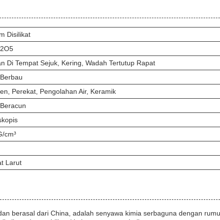
 Disilikat
i2O5
n Di Tempat Sejuk, Kering, Wadah Tertutup Rapat
 Berbau
jen, Perekat, Pengolahan Air, Keramik
 Beracun
skopis
G/cm³
t Larut
 dan berasal dari China, adalah senyawa kimia serbaguna dengan rumus