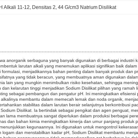
H Alkali 11-12
, 
Densitas 2
, 
44 G/cm3 Natrium Disilikat
a anorganik serbaguna yang banyak digunakan di berbagai industri kar
 membentuk larutan alkali yang menemukan aplikasi signifikan baik dala
ormulasi, menjadikannya bahan penting dalam banyak produk dan pr
lah sifatnya yang tidak beracun, yang membuatnya aman digunakan dala
imia lain yang mungkin menimbulkan risiko kesehatan, sehingga mening
 dan kelarutan tinggi menjadikan Sodium Disilikat pilihan yang ramah
enting sebagai pembangun dan pengatur pH. Ini meningkatkan efisien
at alkalinya membantu dalam memecah lemak dan noda organik, menj
tahankan stabilitas dalam larutan berair selanjutnya berkontribusi p
odium Disilikat. Ia bertindak sebagai pengikat dan agen penguat, men
han lama membuatnya sangat diperlukan dalam produksi berbagai per
panas dan bahan kimia meningkatkan kinerja dan umur panjang produk p
kat menunjukkan kegunaannya. Ini digunakan untuk mengontrol kekeras
n logam dan menstabilkan kadar pH, Sodium Disilikat membantu menjag