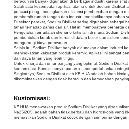
beracun ini banyak digunakan di berbagai industri karena sifat a
Salah satu kesempatan aplikasi utama untuk Sodium Disilikat 
pencuci piring, meningkatkan efisiensi pembersihan dengan 
pembersih rumah tangga dan industri, menjadikannya bahan yan
Di sektor perekat, Sodium Disilikat sering digunakan sebagai 
tahan terhadap panas dan air. Hal ini membuatnya berharga da
Pengolahan air adalah skenario kritis lain di mana Sodium Di
pembentukan kerak dan korosi di dalam boiler dan sistem pendin
mengurangi biaya perawatan.
Selain itu, Sodium Disilikat banyak digunakan dalam industri 
meningkatkan kekuatan produk keramik. Aplikasi ini sangat pen
dan daya tahan yang lebih tinggi.
Untuk kinerja dan umur panjang yang optimal, Sodium Disilik
kontaminasi. Kondisi penyimpanan ini mempertahankan integrit
Singkatnya, Sodium Disilikat oleh KE HUA adalah bahan kimia y
dikombinasikan dengan tidak beracun dan kemudahan penyimpana
Kustomisasi:
KE HUA menawarkan produk Sodium Disilikat yang disesuaikan 
Na2Si2O5, adalah bahan tidak berbau dan higroskopis yang idea
memastikan Sodium Disilikat cocok dengan sempurna dengan pe