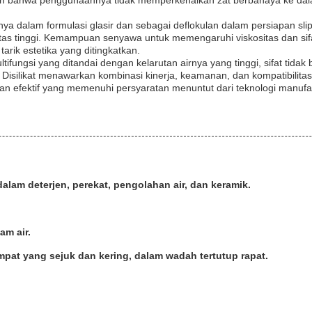
an bahwa penggunaannya tidak memperkenalkan zat berbahaya ke dalam
nnya dalam formulasi glasir dan sebagai deflokulan dalam persiapan sl
litas tinggi. Kemampuan senyawa untuk memengaruhi viskositas dan si
rik estetika yang ditingkatkan.
ifungsi yang ditandai dengan kelarutan airnya yang tinggi, sifat tida
Disilikat menawarkan kombinasi kinerja, keamanan, dan kompatibilitas l
an efektif yang memenuhi persyaratan menuntut dari teknologi manu
am deterjen, perekat, pengolahan air, dan keramik.
am air.
pat yang sejuk dan kering, dalam wadah tertutup rapat.