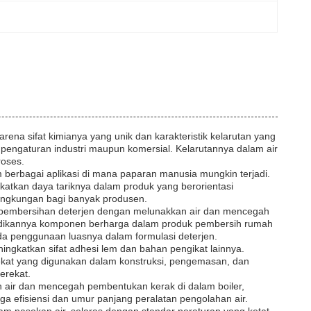
ena sifat kimianya yang unik dan karakteristik kelarutan yang
m pengaturan industri maupun komersial. Kelarutannya dalam air
oses.
m berbagai aplikasi di mana paparan manusia mungkin terjadi.
katkan daya tariknya dalam produk yang berorientasi
 lingkungan bagi banyak produsen.
si pembersihan deterjen dengan melunakkan air dan mencegah
adikannya komponen berharga dalam produk pembersih rumah
ada penggunaan luasnya dalam formulasi deterjen.
ingkatkan sifat adhesi lem dan bahan pengikat lainnya.
ekat yang digunakan dalam konstruksi, pengemasan, dan
erekat.
an air dan mencegah pembentukan kerak di dalam boiler,
a efisiensi dan umur panjang peralatan pengolahan air.