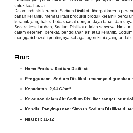
Profilnya yang tidak beracun dan ramah lingkungan memastik
untuk kualitas air.
Dalam industri keramik, Sodium Disilikat dihargai karena pera
bahan keramik, memfasilitasi produksi produk keramik berkua
keramik yang halus, bebas cacat dengan daya tahan dan daya ta
Secara keseluruhan, Sodium Disilikat adalah senyawa kimia mult
dalam deterjen, perekat, pengolahan air, atau keramik, Sodium 
menggarisbawahi pentingnya sebagai agen kimia yang andal d
Fitur:
Nama Produk: Sodium Disilikat
Penggunaan: Sodium Disilikat umumnya digunakan dal
Kepadatan: 2,44 G/cm³
Kelarutan dalam Air: Sodium Disilikat sangat larut dal
Kondisi Penyimpanan: Simpan Sodium Disilikat di tem
Nilai pH: 11-12