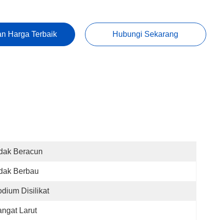
n Harga Terbaik
Hubungi Sekarang
dak Beracun
dak Berbau
dium Disilikat
ngat Larut