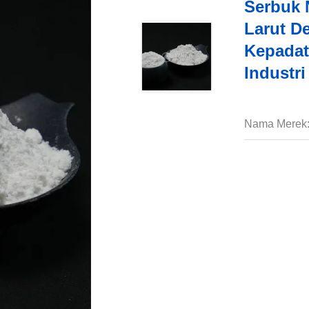
Serbuk 
Larut D
Kepadat
Industri
Nama Merek