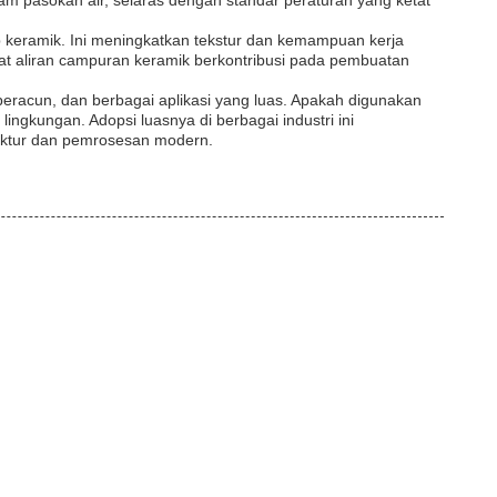
 pasokan air, selaras dengan standar peraturan yang ketat
ip keramik. Ini meningkatkan tekstur dan kemampuan kerja
fat aliran campuran keramik berkontribusi pada pembuatan
k beracun, dan berbagai aplikasi yang luas. Apakah digunakan
ingkungan. Adopsi luasnya di berbagai industri ini
faktur dan pemrosesan modern.