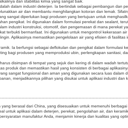
lkalinya dan stabilitas kimia yang sangat baik.
adalah dalam industri deterjen. Ia bertindak sebagai pembangun dan pe
melunakkan air dan membantu menghilangkan kotoran dan lemak. Sifa
g sangat diperlukan bagi produsen yang bertujuan untuk menghasilkan
bahan pengikat. Ini digunakan dalam formulasi perekat dan sealant, t
lam industri konstruksi, otomotif, dan pengemasan di mana perekat y
silikat terbukti bermanfaat. Ini digunakan untuk mengontrol kekerasan
gin. Aplikasinya memastikan pengelolaan air yang efisien di fasilitas 
keramik. Ia berfungsi sebagai deflokulan dan pengikat dalam formulasi
ting bagi produsen yang memproduksi ubin, perlengkapan sanitasi, dan
at harus disimpan di tempat yang sejuk dan kering di dalam wadah te
as produk dan memastikan hasil yang konsisten di berbagai aplikasiny
ang sangat fungsional dan aman yang digunakan secara luas dalam dete
n, menjadikannya pilihan yang disukai untuk aplikasi industri dan ko
yang berasal dari China, yang disesuaikan untuk memenuhi berbagai k
l untuk aplikasi dalam deterjen, perekat, pengolahan air, dan keramik
rsyaratan manufaktur Anda, menjamin kinerja dan kualitas yang opti