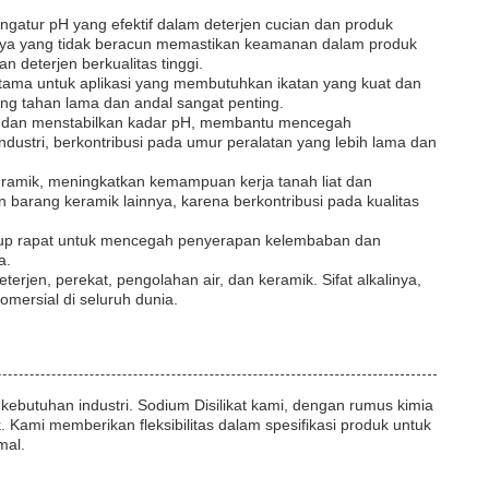
ngatur pH yang efektif dalam deterjen cucian dan produk
tnya yang tidak beracun memastikan keamanan dalam produk
 deterjen berkualitas tinggi.
erutama untuk aplikasi yang membutuhkan ikatan yang kuat dan
ang tahan lama dan andal sangat penting.
 air dan menstabilkan kadar pH, membantu mencegah
industri, berkontribusi pada umur peralatan yang lebih lama dan
 keramik, meningkatkan kemampuan kerja tanah liat dan
 barang keramik lainnya, karena berkontribusi pada kualitas
rtutup rapat untuk mencegah penyerapan kelembaban dan
a.
rjen, perekat, pengolahan air, dan keramik. Sifat alkalinya,
mersial di seluruh dunia.
ebutuhan industri. Sodium Disilikat kami, dengan rumus kimia
. Kami memberikan fleksibilitas dalam spesifikasi produk untuk
mal.