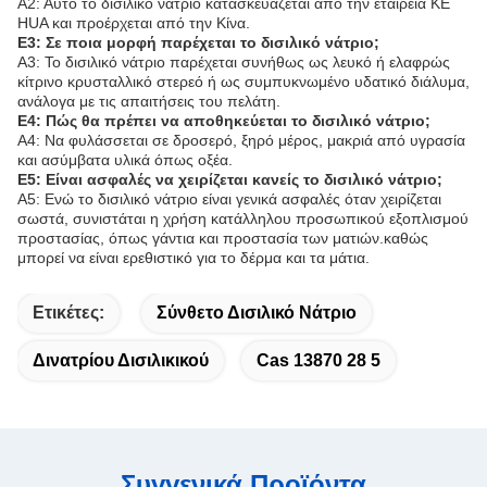
Α2: Αυτό το δισιλικό νάτριο κατασκευάζεται από την εταιρεία KE
HUA και προέρχεται από την Κίνα.
Ε3: Σε ποια μορφή παρέχεται το δισιλικό νάτριο;
Α3: Το δισιλικό νάτριο παρέχεται συνήθως ως λευκό ή ελαφρώς
κίτρινο κρυσταλλικό στερεό ή ως συμπυκνωμένο υδατικό διάλυμα,
ανάλογα με τις απαιτήσεις του πελάτη.
Ε4: Πώς θα πρέπει να αποθηκεύεται το δισιλικό νάτριο;
Α4: Να φυλάσσεται σε δροσερό, ξηρό μέρος, μακριά από υγρασία
και ασύμβατα υλικά όπως οξέα.
Ε5: Είναι ασφαλές να χειρίζεται κανείς το δισιλικό νάτριο;
Α5: Ενώ το δισιλικό νάτριο είναι γενικά ασφαλές όταν χειρίζεται
σωστά, συνιστάται η χρήση κατάλληλου προσωπικού εξοπλισμού
προστασίας, όπως γάντια και προστασία των ματιών.καθώς
μπορεί να είναι ερεθιστικό για το δέρμα και τα μάτια.
Ετικέτες:
Σύνθετο Δισιλικό Νάτριο
Δινατρίου Δισιλικικού
Cas 13870 28 5
Συγγενικά Προϊόντα