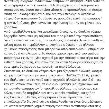
ανάπτυξη ισχυρών, ανθεκτικών δεσμών σε διάφορα υλικά.Αυτό το
κάνει χρήσιμο στην κατασκευή.Οι βιομηχανίες αυτοκινήτων και
συσκευασίας, όπου απαιτείται αξιόπιστη προσκόλληση.η άοσμη
φύση του διασφαλίζει ότι οι κόλλες που περιέχουν δισιλικικό
νάτριο δεν εκπέμπουν δυσάρεστες μυρωδιές κατά την εφαρμογή
ή την ανόρθωση, βελτιώνοντας την άνεση και την ασφάλεια των
χρηστών.
Από περιβαλλοντικής και ασφάλειας άποψης, το δισιλικό νάτριο
ξεχωρίζει λόγω του μη τοξικού του προφίλ.υπό την προϋπόθεση
ότι τηρούνται οι συνήθεις προφυλάξεις ασφαλείαςΑυτό το καθιστά
φιλική προς το περιβάλλον επιλογή σε σύγκριση με άλλους
χημικούς παράγοντες που μπορεί να απελευθερώνουν επιβλαβείς
καπνούς ή υπολείμματα.Το άοσμο χαρακτηριστικό του μειώνει
περαιτέρω τις ανησυχίες σχετικά με την ποιότητα του αέρα και την
έκθεση του χρήστη, καθιστώντας το κατάλληλο για εφαρμογές σε
εσωτερικούς χώρους και ευαίσθητα περιβάλλοντα.
Συνοπτικά, το δισιλικό νάτριο είναι μια εξαιρετικά διαλυτή, άοσμη
και μη τοξική ένωση με τον χημικό τύπο Na2Si2O5.Η εξαιρετική
του διαλυτότητα στο νερό και οι ισχυρές αλκαλικές του ιδιότητες
την καθιστούν πολύτιμη σε ένα ευρύ φάσμα βιομηχανικών και
εμπορικών εφαρμογώνΤο προφίλ ασφάλειας της ενώσεως και η
έλλειψη οσμής συμβάλλουν στην ευρεία αποδοχή και χρήση
της.Είτε σε συνθέσεις καθαρισμού είτε σε προστατευτικές
επικάλυψειςΤο δισιλικό νάτριο εξακολουθεί να είναι ένα αξιόπιστο
και αποτελεσματικό χημικό παράγοντα που ανταποκρίνεται στις