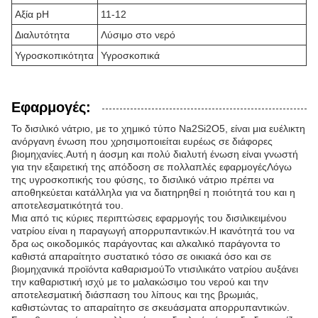
Αξία pH
11-12
Διαλυτότητα
Λύσιμο στο νερό
Υγροσκοπικότητα
Υγροσκοπικά
Εφαρμογές:
Το δισιλικό νάτριο, με το χημικό τύπο Na2Si2O5, είναι μια ευέλικτη
ανόργανη ένωση που χρησιμοποιείται ευρέως σε διάφορες
βιομηχανίες.Αυτή η άοσμη και πολύ διαλυτή ένωση είναι γνωστή
για την εξαιρετική της απόδοση σε πολλαπλές εφαρμογέςΛόγω
της υγροσκοπικής του φύσης, το δισιλικό νάτριο πρέπει να
αποθηκεύεται κατάλληλα για να διατηρηθεί η ποιότητά του και η
αποτελεσματικότητά του.
Μια από τις κύριες περιπτώσεις εφαρμογής του δισιλικειμένου
νατρίου είναι η παραγωγή απορρυπαντικών.Η ικανότητά του να
δρα ως οικοδομικός παράγοντας και αλκαλικό παράγοντα το
καθιστά απαραίτητο συστατικό τόσο σε οικιακά όσο και σε
βιομηχανικά προϊόντα καθαρισμούΤο ντισιλικάτο νατρίου αυξάνει
την καθαριστική ισχύ με το μαλακώσιμο του νερού και την
αποτελεσματική διάσπαση του λίπους και της βρωμιάς,
καθιστώντας το απαραίτητο σε σκευάσματα απορρυπαντικών.