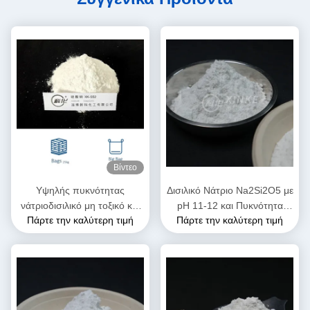
Βίντεο
Υψηλής πυκνότητας
Δισιλικό Νάτριο Na2Si2O5 με
νάτριοδισιλικό μη τοξικό και
pH 11-12 και Πυκνότητα
Πάρτε την καλύτερη τιμή
Πάρτε την καλύτερη τιμή
μη εύφλεκτο
2.44 G/cm³ Εξαιρετικά
Διαλυτό στο Νερό για
Βιομηχανικές Εφαρμογές