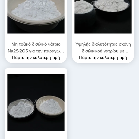
Μη τοξικό δισιλικό νάτριο
Υψηλής διαλυτότητας σκόνη
Na2Si2O5 για την παραγωγή
δισιλικικού νατρίου με
Πάρτε την καλύτερη τιμή
Πάρτε την καλύτερη τιμή
κεραμικών με χημικές
αλκαλικό pH 11-12 και
ιδιότητες και δομική
πυκνότητα 2,44 G/cm3 για
ακεραιότητα
βιομηχανικές εφαρμογές