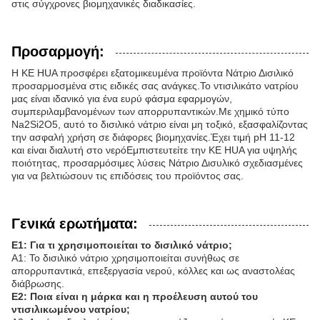
στις σύγχρονες βιομηχανικές διαδικασίες.
Προσαρμογή:
Η KE HUA προσφέρει εξατομικευμένα προϊόντα Νάτριο Δισιλικό
προσαρμοσμένα στις ειδικές σας ανάγκες.Το ντισιλικάτο νατρίου
μας είναι ιδανικό για ένα ευρύ φάσμα εφαρμογών,
συμπεριλαμβανομένων των απορρυπαντικών.Με χημικό τύπο
Na2Si2O5, αυτό το δισιλικό νάτριο είναι μη τοξικό, εξασφαλίζοντας
την ασφαλή χρήση σε διάφορες βιομηχανίες.Έχει τιμή pH 11-12
και είναι διαλυτή στο νερόΕμπιστευτείτε την KE HUA για υψηλής
ποιότητας, προσαρμόσιμες λύσεις Νάτριο Δισυλικό σχεδιασμένες
για να βελτιώσουν τις επιδόσεις του προϊόντος σας.
Γενικά ερωτήματα:
Ε1: Για τι χρησιμοποιείται το δισιλικό νάτριο;
Α1: Το δισιλικό νάτριο χρησιμοποιείται συνήθως σε
απορρυπαντικά, επεξεργασία νερού, κόλλες και ως αναστολέας
διάβρωσης.
Ε2: Ποια είναι η μάρκα και η προέλευση αυτού του
ντισιλικωμένου νατρίου;