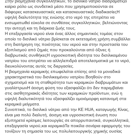
Στην βιομηχανία συγκολλητικών, το δισιλικό νάτριο διαδραματίζει
καίριο ρόλο ως συνδετικό μέσο.που χρησιμοποιούνται σε
διάφορες κατασκευαστικές και κατασκευαστικές διαδικασίεςΗ
υψηλή διαλυτότητα της ενώσης στο νερό της επιτρέπει να
ενσωματωθεί εύκολα σε συνθέσεις συγκολλητικών, βελτιώνοντας
την αντοχή και τη διάρκεια ζωής τους.
Η επεξεργασία νερού είναι ένας άλλος σημαντικός τομέας στον
οποίο το δισιλικό νάτριο βρίσκεται σε εκτεταμένη χρήση.συμβάλλει
στη διατήρηση της ποιότητας του νερού και στην προστασία του
εξοπλισμού από ζημιές που προκαλούνται από όξινες ή
διαβρωτικές συνθήκεςΗ υγροσκοπική ιδιότητα του δισιλικειμένου
νατρίου του επιτρέπει να αλληλεπιδρά αποτελεσματικά με το νερό,
διευκολύνοντας αυτές τις διεργασίες.
Η βιομηχανία κεραμικής επωφελείται επίσης από τα μοναδικά
χαρακτηριστικά του δισιλικειμένου νατρίου.Βοηθούν στο
σχηματισμό και τη σταθερότητα των κεραμικών διαβρωμάτων και
γυαλίστρωνΗ άοσμη φύση του εξασφαλίζει ότι δεν παρεμβαίνει
στις αισθητηριακές ιδιότητες των κεραμικών προϊόντων, ενώ η
υψηλή διαλυτικότητά του εξασφαλίζει ομοιόμορφη κατανομή στα
κεραμικά μείγματα.
Συνοπτικά, το δισιλικό νάτριο από την KE HUA, καταγωγής Κίνας,
είναι μια πολύ διαλυτή, άοσμη και υγροσκοπική ένωση που
εξυπηρετεί κρίσιμες λειτουργίες σε απορρυπαντικά, συγκολλητικά,
επεξεργασία νερού,και κεραμικάΤα ποικίλα σενάρια εφαρμογής του
τονίζουν τη σημασία του ως πολυλειτουργικής χημικής ουσίας