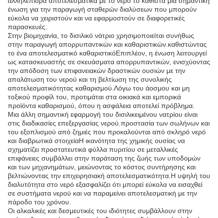
αλληλεπιδρά αποτελεσματικά με το νερό το καθιστά μια σημαντική
ένωση για την παραγωγή σταθερών διαλύσεων που μπορούν
εύκολα να χειριστούν και να εφαρμοστούν σε διαφορετικές
παρασκευές.
Στην βιομηχανία, το δισιλικό νάτριο χρησιμοποιείται συνήθως
στην παραγωγή απορρυπαντικών και καθαριστικών.καθιστώντας
το ένα αποτελεσματικό καθαριστικόΕπιπλέον, η ένωση λειτουργεί
ως κατασκευαστής σε σκευάσματα απορρυπαντικών, ενισχύοντας
την απόδοση των επιφανειακών δραστικών ουσιών με την
απαλάτωση του νερού και τη βελτίωση της συνολικής
αποτελεσματικότητας καθαρισμού.Λόγω του άοσμου και μη
τοξικού προφίλ του, προτιμάται στα οικιακά και εμπορικά
προϊόντα καθαρισμού, όπου η ασφάλεια αποτελεί πρόβλημα.
Μια άλλη σημαντική εφαρμογή του δισιλικειμένου νατρίου είναι
στις διαδικασίες επεξεργασίας νερού.προστασία των σωλήνων και
του εξοπλισμού από ζημιές που προκαλούνται από σκληρό νερό
και διαβρωτικά στοιχείαΗ ικανότητα της χημικής ουσίας να
σχηματίζει προστατευτικά φύλλα πυριτίου σε μεταλλικές
επιφάνειες συμβάλλει στην παράταση της ζωής των υποδομών
και των μηχανημάτων, μειώνοντας το κόστος συντήρησης και
βελτιώνοντας την επιχειρησιακή αποτελεσματικότητα.Η υψηλή του
διαλυτότητα στο νερό εξασφαλίζει ότι μπορεί εύκολα να εισαχθεί
σε συστήματα νερού και να παραμείνει αποτελεσματική με την
πάροδο του χρόνου.
Οι αλκαλικές και δεσμευτικές του ιδιότητες συμβάλλουν στην