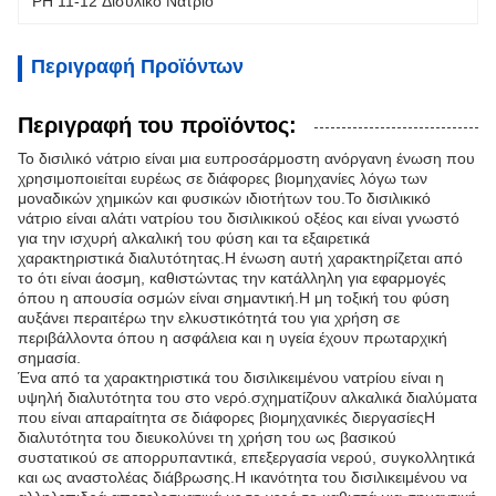
PH 11-12 Δισυλικό Νάτριο
Περιγραφή Προϊόντων
Περιγραφή του προϊόντος:
Το δισιλικό νάτριο είναι μια ευπροσάρμοστη ανόργανη ένωση που
χρησιμοποιείται ευρέως σε διάφορες βιομηχανίες λόγω των
μοναδικών χημικών και φυσικών ιδιοτήτων του.Το δισιλικικό
νάτριο είναι αλάτι νατρίου του δισιλικικού οξέος και είναι γνωστό
για την ισχυρή αλκαλική του φύση και τα εξαιρετικά
χαρακτηριστικά διαλυτότητας.Η ένωση αυτή χαρακτηρίζεται από
το ότι είναι άοσμη, καθιστώντας την κατάλληλη για εφαρμογές
όπου η απουσία οσμών είναι σημαντική.Η μη τοξική του φύση
αυξάνει περαιτέρω την ελκυστικότητά του για χρήση σε
περιβάλλοντα όπου η ασφάλεια και η υγεία έχουν πρωταρχική
σημασία.
Ένα από τα χαρακτηριστικά του δισιλικειμένου νατρίου είναι η
υψηλή διαλυτότητα του στο νερό.σχηματίζουν αλκαλικά διαλύματα
που είναι απαραίτητα σε διάφορες βιομηχανικές διεργασίεςΗ
διαλυτότητα του διευκολύνει τη χρήση του ως βασικού
συστατικού σε απορρυπαντικά, επεξεργασία νερού, συγκολλητικά
και ως αναστολέας διάβρωσης.Η ικανότητα του δισιλικειμένου να