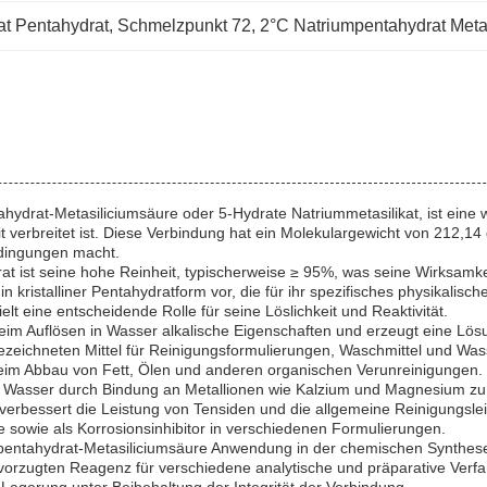
at Pentahydrat
, 
Schmelzpunkt 72
, 
2°C Natriumpentahydrat Metas
ydrat-Metasiliciumsäure oder 5-Hydrate Natriummetasilikat, ist eine wi
erbreitet ist. Diese Verbindung hat ein Molekulargewicht von 212,14 
dingungen macht.
t ist seine hohe Reinheit, typischerweise ≥ 95%, was seine Wirksamkeit
n kristalliner Pentahydratform vor, die für ihr spezifisches physikalisc
elt eine entscheidende Rolle für seine Löslichkeit und Reaktivität.
eim Auflösen in Wasser alkalische Eigenschaften und erzeugt eine Lös
ezeichneten Mittel für Reinigungsformulierungen, Waschmittel und Wass
 beim Abbau von Fett, Ölen und anderen organischen Verunreinigungen.
t, Wasser durch Bindung an Metallionen wie Kalzium und Magnesium zu 
t verbessert die Leistung von Tensiden und die allgemeine Reinigungsle
e sowie als Korrosionsinhibitor in verschiedenen Formulierungen.
umpentahydrat-Metasiliciumsäure Anwendung in der chemischen Synthes
orzugten Reagenz für verschiedene analytische und präparative Verf