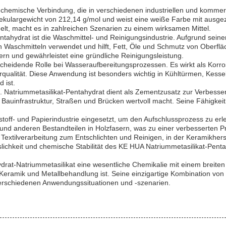
e chemische Verbindung, die in verschiedenen industriellen und kommer
ekulargewicht von 212,14 g/mol und weist eine weiße Farbe mit ausgezei
lt, macht es in zahlreichen Szenarien zu einem wirksamen Mittel.
hydrat ist die Waschmittel- und Reinigungsindustrie. Aufgrund seiner 
n Waschmitteln verwendet und hilft, Fett, Öle und Schmutz von Oberfläch
ern und gewährleistet eine gründliche Reinigungsleistung.
scheidende Rolle bei Wasseraufbereitungsprozessen. Es wirkt als Korros
rqualität. Diese Anwendung ist besonders wichtig in Kühltürmen, Kess
 ist.
t. Natriummetasilikat-Pentahydrat dient als Zementzusatz zur Verbesser
Bauinfrastruktur, Straßen und Brücken wertvoll macht. Seine Fähigkeit, 
stoff- und Papierindustrie eingesetzt, um den Aufschlussprozess zu erl
nd anderen Bestandteilen in Holzfasern, was zu einer verbesserten Pro
xtilverarbeitung zum Entschlichten und Reinigen, in der Keramikherste
chkeit und chemische Stabilität des KE HUA Natriummetasilikat-Pentahy
rat-Natriummetasilikat eine wesentliche Chemikalie mit einem breit
Keramik und Metallbehandlung ist. Seine einzigartige Kombination von Ei
n verschiedenen Anwendungssituationen und -szenarien.