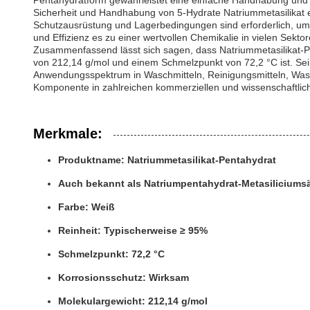
Pentahydratform gewährleistet eine einfache Handhabung und L
Sicherheit und Handhabung von 5-Hydrate Natriummetasilikat e
Schutzausrüstung und Lagerbedingungen sind erforderlich, um
und Effizienz es zu einer wertvollen Chemikalie in vielen Sektor
Zusammenfassend lässt sich sagen, dass Natriummetasilikat-P
von 212,14 g/mol und einem Schmelzpunkt von 72,2 °C ist. Sei
Anwendungsspektrum in Waschmitteln, Reinigungsmitteln, Wasse
Komponente in zahlreichen kommerziellen und wissenschaftlic
Merkmale:
Produktname: Natriummetasilikat-Pentahydrat
Auch bekannt als Natriumpentahydrat-Metasiliciumsä
Farbe: Weiß
Reinheit: Typischerweise ≥ 95%
Schmelzpunkt: 72,2 °C
Korrosionsschutz: Wirksam
Molekulargewicht: 212,14 g/mol