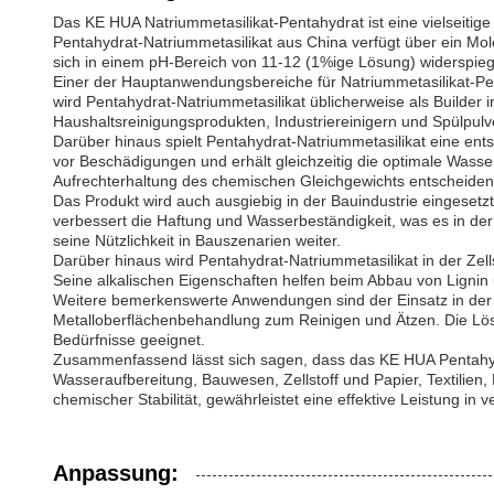
Das KE HUA Natriummetasilikat-Pentahydrat ist eine vielseitig
Pentahydrat-Natriummetasilikat aus China verfügt über ein Mol
sich in einem pH-Bereich von 11-12 (1%ige Lösung) widerspiege
Einer der Hauptanwendungsbereiche für Natriummetasilikat-Penta
wird Pentahydrat-Natriummetasilikat üblicherweise als Builder i
Haushaltsreinigungsprodukten, Industriereinigern und Spülpulv
Darüber hinaus spielt Pentahydrat-Natriummetasilikat eine ent
vor Beschädigungen und erhält gleichzeitig die optimale Wasse
Aufrechterhaltung des chemischen Gleichgewichts entscheidend
Das Produkt wird auch ausgiebig in der Bauindustrie eingesetz
verbessert die Haftung und Wasserbeständigkeit, was es in der 
seine Nützlichkeit in Bauszenarien weiter.
Darüber hinaus wird Pentahydrat-Natriummetasilikat in der Zell
Seine alkalischen Eigenschaften helfen beim Abbau von Lignin u
Weitere bemerkenswerte Anwendungen sind der Einsatz in der Te
Metalloberflächenbehandlung zum Reinigen und Ätzen. Die Lösli
Bedürfnisse geeignet.
Zusammenfassend lässt sich sagen, dass das KE HUA Pentahyd
Wasseraufbereitung, Bauwesen, Zellstoff und Papier, Textilien, 
chemischer Stabilität, gewährleistet eine effektive Leistung i
Anpassung: