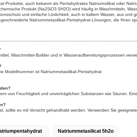
at-Produkte, auch bekannt als Pentahydrates Natriumsilikat oder Natr
chemische Produkt (Na2SiO3·5H2O) wird häufig in Waschmitteln, Wasser
sionsschutz und einfache Löslichkeit, auch in kaltem Wasser, aus und g
eschneiderte Natriummetasilikat-Pentahydrat-Lösungen, die Ihren spez
?
mittel, Waschmittel-Builder und in Wasseraufbereitungsprozessen verwe
?
ie Modellnummer ist Natriummetasilikat-Pentahydrat.
rden?
, fern von Feuchtigkeit und unverträglichen Substanzen wie Säuren. E
en?
h ist, sollte es mit Vorsicht gehandhabt werden. Verwenden Sie geeign
satriumpentahydrat
Natriummetasilicat 5h2o