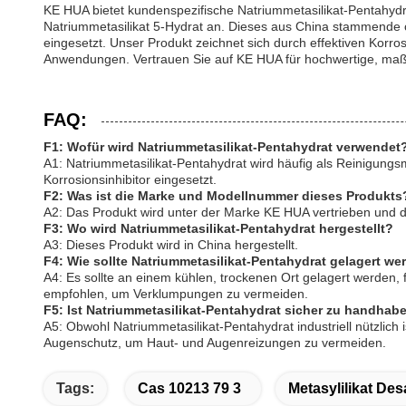
KE HUA bietet kundenspezifische Natriummetasilikat-Pentahydr
Natriummetasilikat 5-Hydrat an. Dieses aus China stammende 
eingesetzt. Unser Produkt zeichnet sich durch effektiven Korro
Anwendungen. Vertrauen Sie auf KE HUA für hochwertige, maßg
FAQ:
F1: Wofür wird Natriummetasilikat-Pentahydrat verwendet
A1: Natriummetasilikat-Pentahydrat wird häufig als Reinigungs
Korrosionsinhibitor eingesetzt.
F2: Was ist die Marke und Modellnummer dieses Produkts
A2: Das Produkt wird unter der Marke KE HUA vertrieben und d
F3: Wo wird Natriummetasilikat-Pentahydrat hergestellt?
A3: Dieses Produkt wird in China hergestellt.
F4: Wie sollte Natriummetasilikat-Pentahydrat gelagert we
A4: Es sollte an einem kühlen, trockenen Ort gelagert werden
empfohlen, um Verklumpungen zu vermeiden.
F5: Ist Natriummetasilikat-Pentahydrat sicher zu handhab
A5: Obwohl Natriummetasilikat-Pentahydrat industriell nützlic
Augenschutz, um Haut- und Augenreizungen zu vermeiden.
Tags:
Cas 10213 79 3
Metasylilikat De