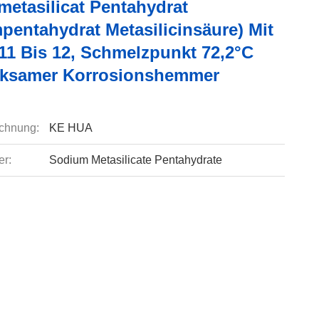
metasilicat Pentahydrat
pentahydrat Metasilicinsäure) Mit
11 Bis 12, Schmelzpunkt 72,2°C
ksamer Korrosionshemmer
chnung:
KE HUA
r:
Sodium Metasilicate Pentahydrate