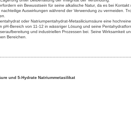
agerung unter Beibehaltung der Integrität der Verbindung.
rfordern ein Bewusstsein für seine alkalische Natur, da es bei Konta
 nachteilige Auswirkungen während der Verwendung zu vermeiden. Tro
en.
entahydrat oder Natriumpentahydrat-Metasiliciumsäure eine hochreine
n pH-Bereich von 11-12 in wässriger Lösung und seine Pentahydratform
raufbereitung und industriellen Prozessen bei. Seine Wirksamkeit und
hen Bereichen.
ure und 5-Hydrate Natriummetasilikat