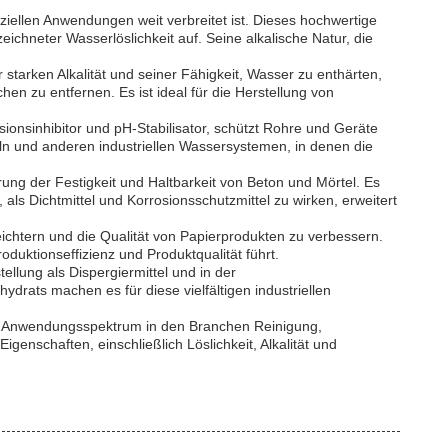
ziellen Anwendungen weit verbreitet ist. Dieses hochwertige
chneter Wasserlöslichkeit auf. Seine alkalische Natur, die
starken Alkalität und seiner Fähigkeit, Wasser zu enthärten,
en zu entfernen. Es ist ideal für die Herstellung von
ionsinhibitor und pH-Stabilisator, schützt Rohre und Geräte
eln und anderen industriellen Wassersystemen, in denen die
ung der Festigkeit und Haltbarkeit von Beton und Mörtel. Es
als Dichtmittel und Korrosionsschutzmittel zu wirken, erweitert
eichtern und die Qualität von Papierprodukten zu verbessern.
duktionseffizienz und Produktqualität führt.
llung als Dispergiermittel und in der
drats machen es für diese vielfältigen industriellen
en Anwendungsspektrum in den Branchen Reinigung,
genschaften, einschließlich Löslichkeit, Alkalität und