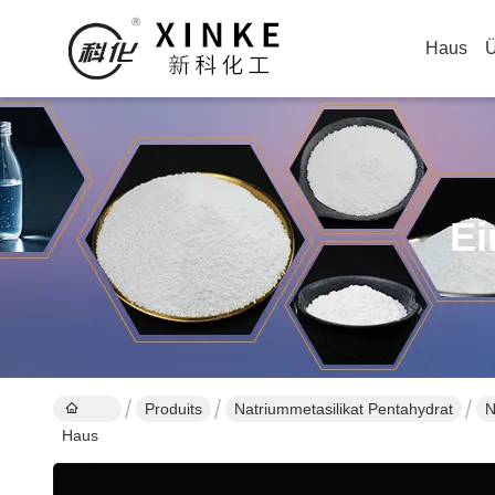
Haus
Ü
Ei
Produits
Natriummetasilikat Pentahydrat
N
Haus
K