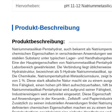
Hervorheben:
pH 11-12 Natriummetasilic
Produkt-Beschreibung
Produktbeschreibung:
Natriummetasilikat-Pentahydrat, auch bekannt als Natriumpentah
chemischen Eigenschaften in verschiedenen Anwendungen weit v
stabilen Substanz unter typischen Lager- und Handhabungsbe
Eine der Haupteigenschaften von Natriummetasilikat-Pentahydra
Laborbereich gewährleistet. Die Verbindung liegt üblicherweise i
Hydratstruktur, bezeichnet als 5-Hydrate Natriummetasilikat, spi
Die Chemikalie, Natriumpentahydrat-Metasiliciumsäure, zeigt b
von 1 %. Diese stark alkalische Natur macht sie zu einem ausg
Ihre Fähigkeit, einen hohen pH-Wert aufrechtzuerhalten, hilft
Natriummetasilikat-Pentahydrat wird aufgrund seiner Fähigkei
Industriereinigern weit verbreitet eingesetzt. Diese Eigenschaf
auf Anwendungen in der Keramik-, Zellstoff- und Papierindustri
Zusätzlich zu seinen industriellen Anwendungen findet Natri
definierten chemischen Eigenschaften machen es zu einem bev