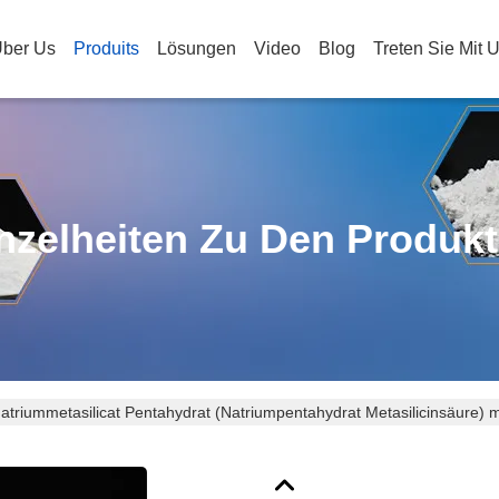
ber Us
Produits
Lösungen
Video
Blog
Treten Sie Mit 
nzelheiten Zu Den Produk
atriummetasilicat Pentahydrat (Natriumpentahydrat Metasilicinsäure) 
orrosionshemmer