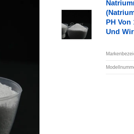
Natrium
(Natrium
PH Von 
Und Wir
Markenbezei
Modellnumme