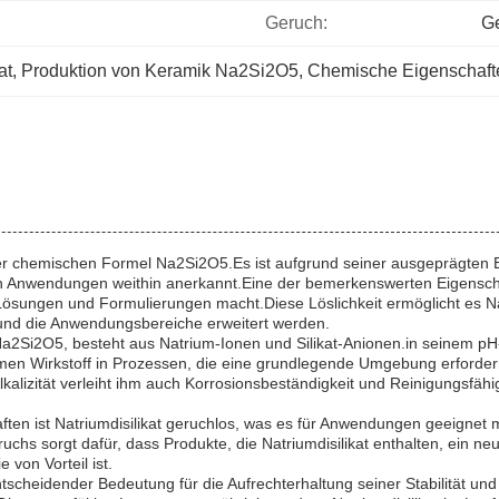
Geruch:
G
at
, 
Produktion von Keramik Na2Si2O5
, 
Chemische Eigenschaften
t der chemischen Formel Na2Si2O5.Es ist aufgrund seiner ausgeprägten
en Anwendungen weithin anerkannt.Eine der bemerkenswerten Eigenschaft
ösungen und Formulierungen macht.Diese Löslichkeit ermöglicht es Natr
t und die Anwendungsbereiche erweitert werden.
 Na2Si2O5, besteht aus Natrium-Ionen und Silikat-Anionen.in seinem pH-W
amen Wirkstoff in Prozessen, die eine grundlegende Umgebung erforder
alizität verleiht ihm auch Korrosionsbeständigkeit und Reinigungsfähig
ften ist Natriumdisilikat geruchlos, was es für Anwendungen geeigne
s sorgt dafür, dass Produkte, die Natriumdisilikat enthalten, ein neut
von Vorteil ist.
tscheidender Bedeutung für die Aufrechterhaltung seiner Stabilität un