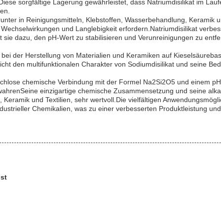
stDiese sorgfältige Lagerung gewährleistet, dass Natriumdisilikat im Lau
en.
runter in Reinigungsmitteln, Klebstoffen, Wasserbehandlung, Keramik un
e Wechselwirkungen und Langlebigkeit erfordern.Natriumdisilikat verbes
 sie dazu, den pH-Wert zu stabilisieren und Verunreinigungen zu entf
lle bei der Herstellung von Materialien und Keramiken auf Kieselsäure
eicht den multifunktionalen Charakter von Sodiumdisilikat und seine Bed
eruchlose chemische Verbindung mit der Formel Na2Si2O5 und einem pH-
wahrenSeine einzigartige chemische Zusammensetzung und seine alkal
e, Keramik und Textilien, sehr wertvoll.Die vielfältigen Anwendungsmög
ndustrieller Chemikalien, was zu einer verbesserten Produktleistung und
ist