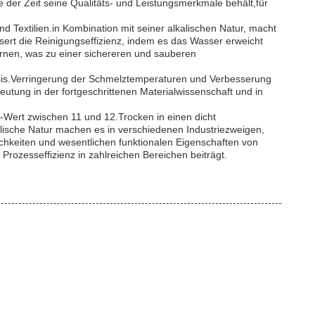
fe der Zeit seine Qualitäts- und Leistungsmerkmale behält,für
d Textilien.in Kombination mit seiner alkalischen Natur, macht
sert die Reinigungseffizienz, indem es das Wasser erweicht
ernen, was zu einer sichereren und sauberen
basis.Verringerung der Schmelztemperaturen und Verbesserung
eutung in der fortgeschrittenen Materialwissenschaft und in
Wert zwischen 11 und 12.Trocken in einen dicht
ische Natur machen es in verschiedenen Industriezweigen,
lichkeiten und wesentlichen funktionalen Eigenschaften von
 Prozesseffizienz in zahlreichen Bereichen beiträgt.