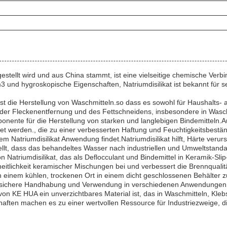
stellt wird und aus China stammt, ist eine vielseitige chemische Verbi
3 und hygroskopische Eigenschaften, Natriumdisilikat ist bekannt für se
st die Herstellung von Waschmitteln.so dass es sowohl für Haushalts- al
ng der Fleckenentfernung und des Fettschneidens, insbesondere in Wasc
 Komponente für die Herstellung von starken und langlebigen Bindemittel
det werden., die zu einer verbesserten Haftung und Feuchtigkeitsbeständ
m Natriumdisilikat Anwendung findet.Natriumdisilikat hilft, Härte ver
ellt, dass das behandeltes Wasser nach industriellen und Umweltstandar
n Natriumdisilikat, das als Deflocculant und Bindemittel in Keramik-Sli
nheitlichkeit keramischer Mischungen bei und verbessert die Brennqual
an einem kühlen, trockenen Ort in einem dicht geschlossenen Behälter z
ne sichere Handhabung und Verwendung in verschiedenen Anwendungen
 KE HUA ein unverzichtbares Material ist, das in Waschmitteln, Klebs
aften machen es zu einer wertvollen Ressource für Industriezweige, di