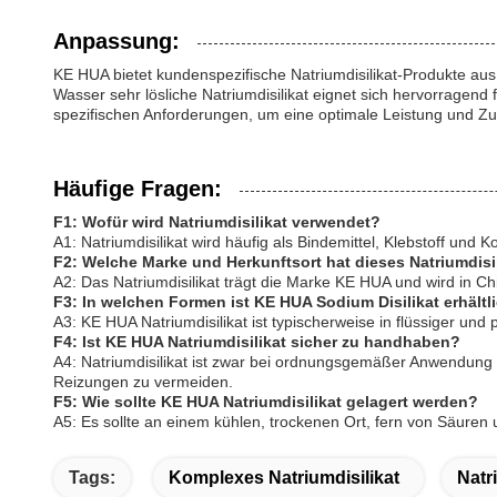
Anpassung:
KE HUA bietet kundenspezifische Natriumdisilikat-Produkte aus 
Wasser sehr lösliche Natriumdisilikat eignet sich hervorragen
spezifischen Anforderungen, um eine optimale Leistung und Zuf
Häufige Fragen:
F1: Wofür wird Natriumdisilikat verwendet?
A1: Natriumdisilikat wird häufig als Bindemittel, Klebstoff 
F2: Welche Marke und Herkunftsort hat dieses Natriumdisi
A2: Das Natriumdisilikat trägt die Marke KE HUA und wird in Chi
F3: In welchen Formen ist KE HUA Sodium Disilikat erhältl
A3: KE HUA Natriumdisilikat ist typischerweise in flüssiger und
F4: Ist KE HUA Natriumdisilikat sicher zu handhaben?
A4: Natriumdisilikat ist zwar bei ordnungsgemäßer Anwendung
Reizungen zu vermeiden.
F5: Wie sollte KE HUA Natriumdisilikat gelagert werden?
A5: Es sollte an einem kühlen, trockenen Ort, fern von Säuren
Tags:
Komplexes Natriumdisilikat
Natr