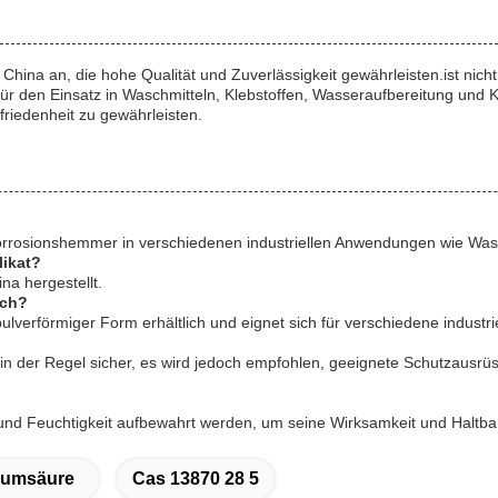
China an, die hohe Qualität und Zuverlässigkeit gewährleisten.ist nic
d für den Einsatz in Waschmitteln, Klebstoffen, Wasseraufbereitung un
riedenheit zu gewährleisten.
und Korrosionshemmer in verschiedenen industriellen Anwendungen wie 
likat?
na hergestellt.
ich?
 pulverförmiger Form erhältlich und eignet sich für verschiedene indust
 in der Regel sicher, es wird jedoch empfohlen, geeignete Schutzausr
 und Feuchtigkeit aufbewahrt werden, um seine Wirksamkeit und Haltbar
iumsäure
Cas 13870 28 5