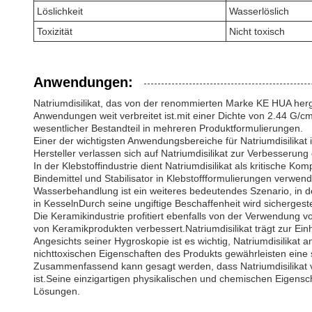
Löslichkeit
Wasserlöslich
Toxizität
Nicht toxisch
Anwendungen:
Natriumdisilikat, das von der renommierten Marke KE HUA herge
Anwendungen weit verbreitet ist.mit einer Dichte von 2.44 G/cm
wesentlicher Bestandteil in mehreren Produktformulierungen.
Einer der wichtigsten Anwendungsbereiche für Natriumdisilikat i
Hersteller verlassen sich auf Natriumdisilikat zur Verbesseru
In der Klebstoffindustrie dient Natriumdisilikat als kritische
Bindemittel und Stabilisator in Klebstoffformulierungen verwen
Wasserbehandlung ist ein weiteres bedeutendes Szenario, in de
in KesselnDurch seine ungiftige Beschaffenheit wird sichergest
Die Keramikindustrie profitiert ebenfalls von der Verwendung vo
von Keramikprodukten verbessert.Natriumdisilikat trägt zur Ei
Angesichts seiner Hygroskopie ist es wichtig, Natriumdisilikat 
nichttoxischen Eigenschaften des Produkts gewährleisten ei
Zusammenfassend kann gesagt werden, dass Natriumdisilikat von
ist.Seine einzigartigen physikalischen und chemischen Eigensch
Lösungen.