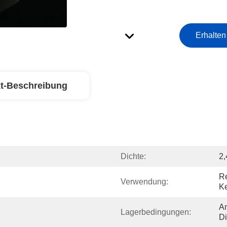
Erhalten
t-Beschreibung
Dichte:
2
Re
Verwendung:
K
An
Lagerbedingungen:
Di