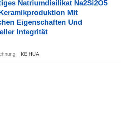
tiges Natriumdisilikat Na2Si2O5
 Keramikproduktion Mit
hen Eigenschaften Und
eller Integrität
chnung:
KE HUA