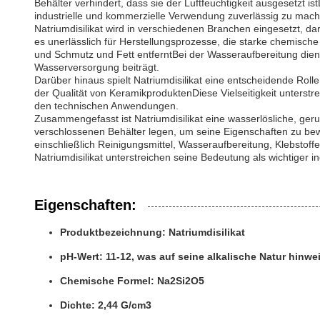
Behälter verhindert, dass sie der Luftfeuchtigkeit ausgesetzt i
industrielle und kommerzielle Verwendung zuverlässig zu mach
Natriumdisilikat wird in verschiedenen Branchen eingesetzt, da
es unerlässlich für Herstellungsprozesse, die starke chemisch
und Schmutz und Fett entferntBei der Wasseraufbereitung dient
Wasserversorgung beiträgt.
Darüber hinaus spielt Natriumdisilikat eine entscheidende Ro
der Qualität von KeramikproduktenDiese Vielseitigkeit unterstr
den technischen Anwendungen.
Zusammengefasst ist Natriumdisilikat eine wasserlösliche, g
verschlossenen Behälter legen, um seine Eigenschaften zu be
einschließlich Reinigungsmittel, Wasseraufbereitung, Klebstoff
Natriumdisilikat unterstreichen seine Bedeutung als wichtiger i
Eigenschaften:
Produktbezeichnung: Natriumdisilikat
pH-Wert: 11-12, was auf seine alkalische Natur hinwe
Chemische Formel: Na2Si2O5
Dichte: 2,44 G/cm3