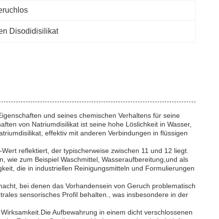
eruchlos
 Disodidisilikat
 Eigenschaften und seines chemischen Verhaltens für seine
en von Natriumdisilikat ist seine hohe Löslichkeit in Wasser,
iumdisilikat, effektiv mit anderen Verbindungen in flüssigen
ert reflektiert, der typischerweise zwischen 11 und 12 liegt.
n, wie zum Beispiel Waschmittel, Wasseraufbereitung,und als
keit, die in industriellen Reinigungsmitteln und Formulierungen
t macht, bei denen das Vorhandensein von Geruch problematisch
rales sensorisches Profil behalten., was insbesondere in der
d Wirksamkeit.Die Aufbewahrung in einem dicht verschlossenen