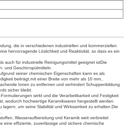
ndung, die in verschiedenen industriellen und kommerziellen
ine hervorragende Löslichkeit und Reaktivität, so dass es ein
s auch für industrielle Reinigungsmittel geeignet istDie
h- und Geschirrspülmitteln.
n.Aufgrund seiner chemischen Eigenschaften kann es als
igkeit beiträgt.mit einer Breite von mehr als 10 mm,.
ursachende Ionen zu entfernen und verhindert Schuppenbildung
ds sicher bleibt.
p-Formulierungen wirkt und die Verarbeitbarkeit und Festigkeit
ität, wodurch hochwertige Keramikwaren hergestellt werden.
u lagern, um seine Stabilität und Wirksamkeit zu erhalten.Die
..
toffen, Wasseraufbereitung und Keramik weit verbreitet
e eine effiziente, zuverlässige und sichere chemische