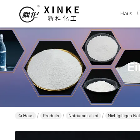
Haus
Ü
Ei
Haus
Produits
Natriumdisilikat
Nichtgiftiges Na