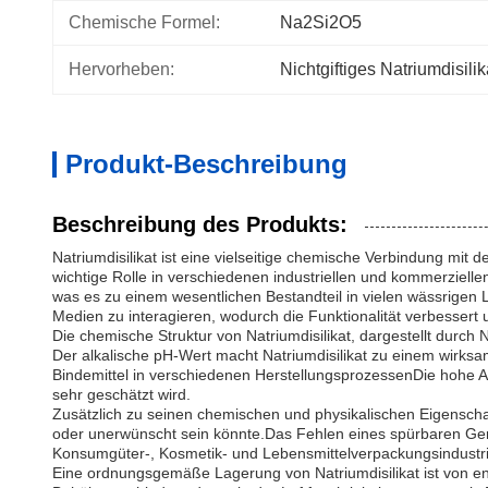
Chemische Formel:
Na2Si2O5
Hervorheben:
Nichtgiftiges Natriumdisilik
Produkt-Beschreibung
Beschreibung des Produkts:
Natriumdisilikat ist eine vielseitige chemische Verbindung mi
wichtige Rolle in verschiedenen industriellen und kommerziell
was es zu einem wesentlichen Bestandteil in vielen wässrigen L
Medien zu interagieren, wodurch die Funktionalität verbesser
Die chemische Struktur von Natriumdisilikat, dargestellt durch
Der alkalische pH-Wert macht Natriumdisilikat zu einem wirks
Bindemittel in verschiedenen HerstellungsprozessenDie hohe Alk
sehr geschätzt wird.
Zusätzlich zu seinen chemischen und physikalischen Eigenscha
oder unerwünscht sein könnte.Das Fehlen eines spürbaren Geruch
Konsumgüter-, Kosmetik- und Lebensmittelverpackungsindustrie 
Eine ordnungsgemäße Lagerung von Natriumdisilikat ist von en