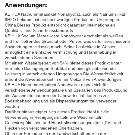
Anwendungen:
KE HUA Natriummetasilikat Nonahydrat, auch als Natriumsilikat
9H2O bekannt, ist ein hochwertiges Produkt mit Ursprung in
China.Dieses Produkt entspricht garantiert internationalen
Qualitäts- und Sicherheitsstandards..
KE HUA Sodium Metasilicate Nonahydrat erscheint als weißes
und frei fließendes Granulat oder Pulver, was es für verschiedene
Anwendungen vielseitig macht.Seine Löslichkeit in Wasser
ermöglicht eine einfache Vermischung und Handhabung in
verschiedenen Szenarien.
Mit einem Wassergehalt von 54% bietet dieses Produkt unter
normalen Bedingungen Stabilität und eine gleichbleibende
Leistung in verschiedenen Umgebungen.Die Wasserlöslichkeit
erhöht die Anwendbarkeit in einer Vielzahl von Anwendungen.
KE HUA Natriummetasilicat Nonahydrat eignet sich für
verschiedene Anwendungsfälle und Szenarien des Produkts.und
als WaschmittelbauerIn der Landwirtschaft kann es zur
Bodenbehandlung und als Dispergierungsmittel verwendet
werden.
Darüber hinaus eignet sich dieses Produkt ideal für die
Verwendung in Reinigungsmitteln wie Waschmitteln,
Geschirrspülmitteln und Haushaltsreinigungsmitteln.,Fett und
Flecken von verschiedenen Oberflächen.
Ob in der Fertigung, in der Landwirtschaft oder in der