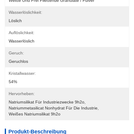
Weiße Und Frei Fließende Granulate / Pulver
Wasserlöslichkeit:
Löslich
Auflöslichkeit:
Wasserlöslich
Geruch:
Geruchlos
Kristallwasser:
54%
Hervorheben:
Natriumsilikat Für Industriezwecke 9h2o
, 
Natriummetasilicat Nonhydrat Für Die Industrie
, 
Weißes Natriumsilikat 9h2o
Produkt-Beschreibung