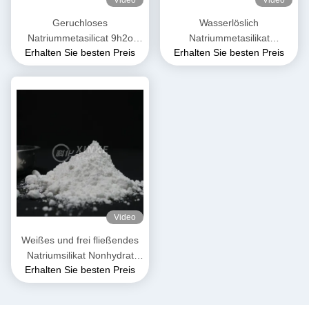
Video
Video
Geruchloses
Wasserlöslich
Natriummetasilicat 9h2o
Natriummetasilikat
Erhalten Sie besten Preis
Erhalten Sie besten Preis
13517-24-3 in Wasser löslich
Nonhydrat Weiß und frei
fließend Granulat Pulver
Kristallwasser 54%
Video
Weißes und frei fließendes
Natriumsilikat Nonhydrat
Erhalten Sie besten Preis
Granulat / Pulver Geruchlos
Cas 13517 24 3