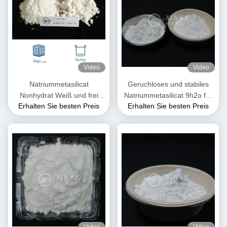
Video
Video
Natriummetasilicat
Geruchloses und stabiles
Nonhydrat Weiß und frei
Natriummetasilicat 9h2o für
Erhalten Sie besten Preis
Erhalten Sie besten Preis
fließend Granulat / Pulver
Industriezwecke
13517-24-3