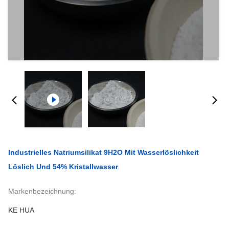
Industrielles Natriumsilikat 9H2O Mit Wasserlöslichkeit
Löslich Und 54% Kristallwasser
Markenbezeichnung:
KE HUA