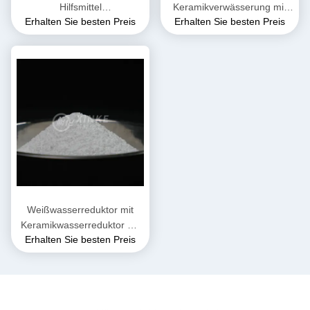
Hilfsmittel
Keramikverwässerung mit
Erhalten Sie besten Preis
Erhalten Sie besten Preis
Wasserreduzierendes Mittel
Keramik-Wasserreduktor
Geruchlos Hohe Stabilität
Wasser sparen
Weißwasserreduktor mit
Keramikwasserreduktor mit
Erhalten Sie besten Preis
spezifischer Schwerkraft 1,0-
1.1