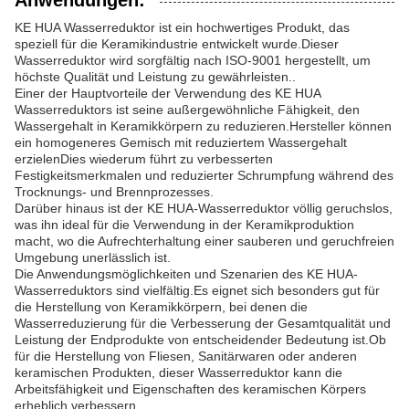
Anwendungen:
KE HUA Wasserreduktor ist ein hochwertiges Produkt, das
speziell für die Keramikindustrie entwickelt wurde.Dieser
Wasserreduktor wird sorgfältig nach ISO-9001 hergestellt, um
höchste Qualität und Leistung zu gewährleisten..
Einer der Hauptvorteile der Verwendung des KE HUA
Wasserreduktors ist seine außergewöhnliche Fähigkeit, den
Wassergehalt in Keramikkörpern zu reduzieren.Hersteller können
ein homogeneres Gemisch mit reduziertem Wassergehalt
erzielenDies wiederum führt zu verbesserten
Festigkeitsmerkmalen und reduzierter Schrumpfung während des
Trocknungs- und Brennprozesses.
Darüber hinaus ist der KE HUA-Wasserreduktor völlig geruchslos,
was ihn ideal für die Verwendung in der Keramikproduktion
macht, wo die Aufrechterhaltung einer sauberen und geruchfreien
Umgebung unerlässlich ist.
Die Anwendungsmöglichkeiten und Szenarien des KE HUA-
Wasserreduktors sind vielfältig.Es eignet sich besonders gut für
die Herstellung von Keramikkörpern, bei denen die
Wasserreduzierung für die Verbesserung der Gesamtqualität und
Leistung der Endprodukte von entscheidender Bedeutung ist.Ob
für die Herstellung von Fliesen, Sanitärwaren oder anderen
keramischen Produkten, dieser Wasserreduktor kann die
Arbeitsfähigkeit und Eigenschaften des keramischen Körpers
erheblich verbessern.