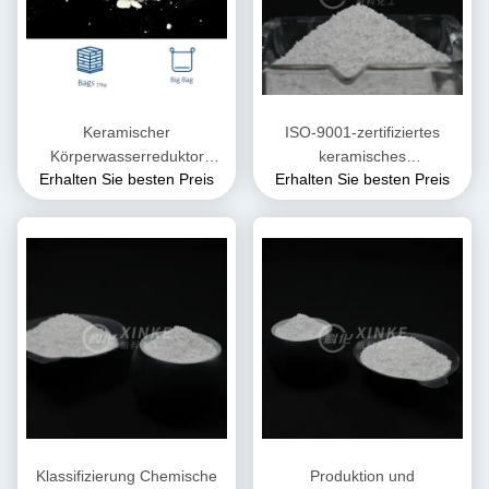
Keramischer
ISO-9001-zertifiziertes
Körperwasserreduktor
keramisches
Erhalten Sie besten Preis
Erhalten Sie besten Preis
Farblos in Wasser löslich
Wasserreduktionsmittel 1.0-
1.1 für Keramikkörper und
garantierte Leistung
Klassifizierung Chemische
Produktion und