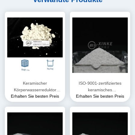
Keramischer
ISO-9001-zertifiziertes
Körperwasserreduktor
keramisches
Erhalten Sie besten Preis
Erhalten Sie besten Preis
Farblos in Wasser löslich
Wasserreduktionsmittel 1.0-
1.1 für Keramikkörper und
garantierte Leistung