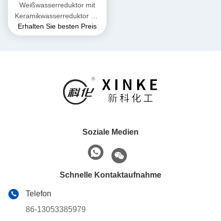
Weißwasserreduktor mit
Keramikwasserreduktor mit
Erhalten Sie besten Preis
spezifischer Schwerkraft 1,0-
1.1
Soziale Medien
Schnelle Kontaktaufnahme
Telefon
86-13053385979