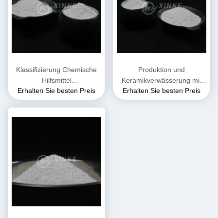
Klassifizierung Chemische
Produktion und
Hilfsmittel
Keramikverwässerung mit
Erhalten Sie besten Preis
Erhalten Sie besten Preis
Wasserreduzierendes Mittel
Keramik-Wasserreduktor
Geruchlos Hohe Stabilität
Wasser sparen