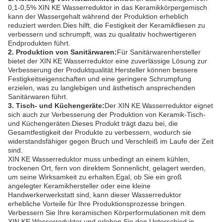
0,1-0,5% XIN KE Wasserreduktor in das Keramikkörpergemisch
kann der Wassergehalt während der Produktion erheblich
reduziert werden.Dies hilft, die Festigkeit der Keramikfliesen zu
verbessern und schrumpft, was zu qualitativ hochwertigeren
Endprodukten führt.
2. Produktion von Sanitärwaren:
Für Sanitärwarenhersteller
bietet der XIN KE Wasserreduktor eine zuverlässige Lösung zur
Verbesserung der Produktqualität.Hersteller können bessere
Festigkeitseigenschaften und eine geringere Schrumpfung
erzielen, was zu langlebigen und ästhetisch ansprechenden
Sanitärwaren führt.
3. Tisch- und Küchengeräte:
Der XIN KE Wasserreduktor eignet
sich auch zur Verbesserung der Produktion von Keramik-Tisch-
und Küchengeräten.Dieses Produkt trägt dazu bei, die
Gesamtfestigkeit der Produkte zu verbessern, wodurch sie
widerstandsfähiger gegen Bruch und Verschleiß im Laufe der Zeit
sind.
XIN KE Wasserreduktor muss unbedingt an einem kühlen,
trockenen Ort, fern von direktem Sonnenlicht, gelagert werden,
um seine Wirksamkeit zu erhalten.Egal, ob Sie ein groß
angelegter Keramikhersteller oder eine kleine
Handwerkerwerkstatt sind, kann dieser Wasserreduktor
erhebliche Vorteile für Ihre Produktionsprozesse bringen.
Verbessern Sie Ihre keramischen Körperformulationen mit dem
XIN KE Wasserreduktor und erleben Sie den Unterschied in