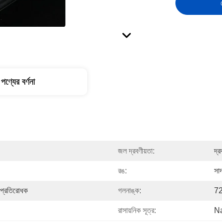
পণ্যের বর্ণনা
জল দ্রবণীয়তা:
দ্র
রঙ:
সাদ
া প্রতিরোধক
গলনাঙ্ক:
72.
রাসায়নিক সূত্র:
N