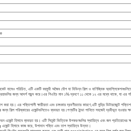
ধক
িকেট নামেও পরিচিত, এটি একটি বহুমুখী অজৈব যৌগ যা বিভিন্ন শিল্প ও বাণিজ্যিক অ্যাপ্লিকেশনগুলি
গুলির জন্য আদর্শ পছন্দ করে।এর পিএইচ মান ১% দ্রবণে ১১ থেকে ১২ এর মধ্যে থাকে, যা এর শক্তিশাল
়োগ করা হয়। এর শক্তিশালী ক্ষারীয়তা এবং চমৎকার দ্রবণীয়তার কারণে,এটি লন্ড্রি ডিটারজেন্টে শক্ত
 জন্য শিল্প পরিষ্কারের এজেন্টগুলিতেও ব্যবহৃত হয়।পণ্যটির ঠান্ডা পানিতে সহজেই দ্রবীভূত হওয়ার ক্ষ
িকরন এজেন্ট হিসাবে ব্যবহৃত হয়। এটি সিমেন্ট ভিত্তিক উপকরণগুলির স্থায়িত্ব এবং জল প্রতিরোধের ক্
এজেন্ট হিসাবে কাজ করে, উপাদান শক্তি এবং তাপ স্থায়িত্ব উন্নত।