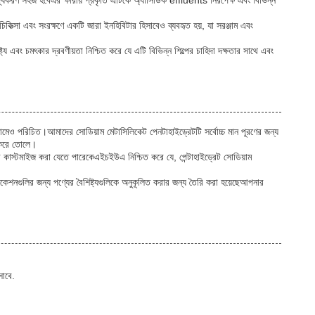
দ্ধকরণ সহজ হবেএর ক্ষারীয় প্রকৃতি এটিকে অ্যাসিডিক effluents নিরপেক্ষ এবং বিভিন্ন
ু চিকিত্সা এবং সংরক্ষণে একটি জারা ইনহিবিটার হিসাবেও ব্যবহৃত হয়, যা সরঞ্জাম এবং
্ট্য এবং চমৎকার দ্রবণীয়তা নিশ্চিত করে যে এটি বিভিন্ন শিল্পের চাহিদা দক্ষতার সাথে এবং
ামেও পরিচিত।আমাদের সোডিয়াম মেটাসিলিকেট পেনটাহাইড্রেটটি সর্বোচ্চ মান পূরণের জন্য
শ করে তোলে।
রে কাস্টমাইজ করা যেতে পারেকেএইচইউএ নিশ্চিত করে যে, পেন্টাহাইড্রেট সোডিয়াম
গুলির জন্য পণ্যের বৈশিষ্ট্যগুলিকে অনুকূলিত করার জন্য তৈরি করা হয়েছেআপনার
সাবে.