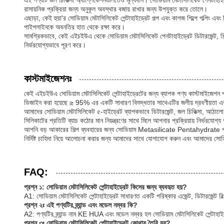
এই পণ্যটি জল চিকিত্সা অ্যাপ্লিকেশনগুলিতেও মূল্যবান। সোডিয়াম মেটাসিলিকেট পেনটাহাই
রাসায়নিক প্রক্রিয়া জন্য অনুকূল অবস্থার বজায় রাখার জন্য উপযুক্ত করে তোলে।
এছাড়া, কেই হুয়া'র সোডিয়াম মেটাসিলিকেট পেন্টাহাইড্রেট পল্প এবং কাগজ শিল্পে পল্পিং এবং
পাইপলাইনকে অবনতির হাত থেকে রক্ষা করে।
সামগ্রিকভাবে, কেই এইচইউএ থেকে সোডিয়াম মেটাসিলিকেট পেনটাহাইড্রেট ডিটারজেন্ট, শিল্প পরি
নির্ভরযোগ্যভাবে পূরণ করে।
কাস্টমাইজেশনঃ
কেই এইচইউএ সোডিয়াম মেটাসিলিকেট পেন্টাহাইড্রেটের জন্য ব্যাপক পণ্য কাস্টমাইজেশন প
ডিজাইন করা হয়েছে ≥ 95% এর একটি সাধারণ বিশুদ্ধতার সাথেএটির জলীয় দ্রবণীয়তা এবং দ
আমাদের সোডিয়াম মেটাসিলিকেট ৫-হাইড্রেট ব্যাপকভাবে ডিটারজেন্ট, জল চিকিত্সা, আঠালো এ
সিলিকাটের প্রতিটি ব্যাচ কঠোর মান নিয়ন্ত্রণের সাথে মিলে আপনার প্রক্রিয়ায় নির্ভরযোগ্য
আপনি বড় আকারের শিল্প ব্যবহারের জন্য সোডিয়াম Metasilicate Pentahydrate প্রয়
নির্দিষ্ট চাহিদা নিয়ে আলোচনা করার জন্য আমাদের সাথে যোগাযোগ করুন এবং আমাদের সোডি
FAQ:
প্রশ্ন ১: সোডিয়াম মেটাসিলিকেট পেন্টাহাইড্রেট কিসের জন্য ব্যবহৃত হয়?
A1: সোডিয়াম মেটাসিলিকেট পেন্টাহাইড্রেট সাধারণত একটি পরিষ্কার এজেন্ট, ডিটারজেন্ট বিল
প্রশ্ন ২ঃ এই পণ্যটির ব্র্যান্ড এবং মডেল নম্বর কি?
A2: পণ্যটির ব্র্যান্ড নাম KE HUA এবং মডেল নম্বর হল সোডিয়াম মেটাসিলিকেট পেন্টাহা
প্রশ্ন ৩ঃ সোডিয়াম মেটাসিলিকেট পেন্টাহাইড্রেট কোথায় তৈরি হয়?