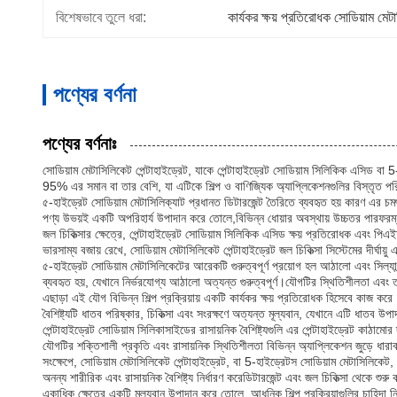
বিশেষভাবে তুলে ধরা:
কার্যকর ক্ষয় প্রতিরোধক সোডিয়াম মেটা
পণ্যের বর্ণনা
পণ্যের বর্ণনাঃ
সোডিয়াম মেটাসিলিকেট পেন্টাহাইড্রেট, যাকে পেন্টাহাইড্রেট সোডিয়াম সিলিকিক এসিড 
95% এর সমান বা তার বেশি, যা এটিকে শিল্প ও বাণিজ্যিক অ্যাপ্লিকেশনগুলির বিস্তৃত পরি
৫-হাইড্রেট সোডিয়াম মেটাসিলিক্যাট প্রধানত ডিটারজেন্ট তৈরিতে ব্যবহৃত হয় কারণ এর চমৎকা
পণ্য উভয়ই একটি অপরিহার্য উপাদান করে তোলে,বিভিন্ন ধোয়ার অবস্থায় উচ্চতর পারফরম্যা
জল চিকিত্সার ক্ষেত্রে, পেন্টাহাইড্রেট সোডিয়াম সিলিকিক এসিড ক্ষয় প্রতিরোধক এবং পিএইচ
ভারসাম্য বজায় রেখে, সোডিয়াম মেটাসিলিকেট পেন্টাহাইড্রেট জল চিকিত্সা সিস্টেমের দীর্ঘায
৫-হাইড্রেট সোডিয়াম মেটাসিলিকেটের আরেকটি গুরুত্বপূর্ণ প্রয়োগ হল আঠালো এবং সিল্য
ব্যবহৃত হয়, যেখানে নির্ভরযোগ্য আঠালো অত্যন্ত গুরুত্বপূর্ণ।যৌগটির স্থিতিশীলতা এবং 
এছাড়া এই যৌগ বিভিন্ন শিল্প প্রক্রিয়ায় একটি কার্যকর ক্ষয় প্রতিরোধক হিসেবে কাজ
বৈশিষ্ট্যটি ধাতব পরিষ্কার, চিকিত্সা এবং সংরক্ষণে অত্যন্ত মূল্যবান, যেখানে এটি ধাতব উপ
পেন্টাহাইড্রেট সোডিয়াম সিলিকাসাইডের রাসায়নিক বৈশিষ্ট্যগুলি এর পেন্টাহাইড্রেট কাঠা
যৌগটির শক্তিশালী প্রকৃতি এবং রাসায়নিক স্থিতিশীলতা বিভিন্ন অ্যাপ্লিকেশন জুড়ে ধারাব
সংক্ষেপে, সোডিয়াম মেটাসিলিকেট পেন্টাহাইড্রেট, বা 5-হাইড্রেটস সোডিয়াম মেটাসিল
অনন্য শারীরিক এবং রাসায়নিক বৈশিষ্ট্য নির্ধারণ করেডিটারজেন্ট এবং জল চিকিত্সা থেকে শ
একাধিক ক্ষেত্রে একটি মূল্যবান উপাদান করে তোলে, আধুনিক শিল্প প্রক্রিয়াগুলির চাহিদা 