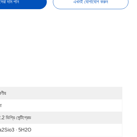
সেরা দাম পান
এখনই যোগাযোগ করুন
বণীয়
া
2 ডিগ্রি সেন্টিগ্রেড
a2Sio3 · 5H2O