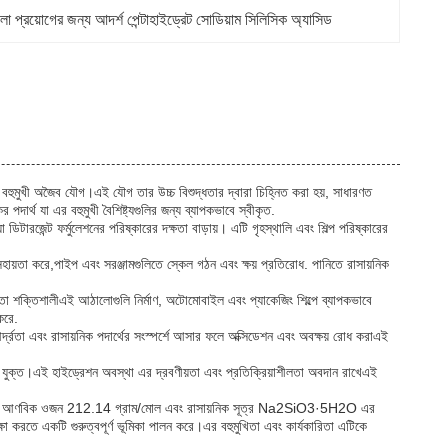
ো প্রয়োগের জন্য আদর্শ পেন্টাহাইড্রেট সোডিয়াম সিলিসিক অ্যাসিড
হুমুখী অজৈব যৌগ।এই যৌগ তার উচ্চ বিশুদ্ধতার দ্বারা চিহ্নিত করা হয়, সাধারণত
র্থ যা এর বহুমুখী বৈশিষ্ট্যগুলির জন্য ব্যাপকভাবে স্বীকৃত.
ডিটারজেন্ট ফর্মুলেশনের পরিষ্কারের দক্ষতা বাড়ায়। এটি গৃহস্থালি এবং শিল্প পরিষ্কারের
ণে সহায়তা করে,পাইপ এবং সরঞ্জামগুলিতে স্কেল গঠন এবং ক্ষয় প্রতিরোধ. পানিতে রাসায়নিক
়তা শক্তিশালীএই আঠালোগুলি নির্মাণ, অটোমোবাইল এবং প্যাকেজিং শিল্পে ব্যাপকভাবে
করে.
দ্রতা এবং রাসায়নিক পদার্থের সংস্পর্শে আসার ফলে অক্সিডেশন এবং অবক্ষয় রোধ করাএই
 সাথে যুক্ত।এই হাইড্রেশন অবস্থা এর দ্রবণীয়তা এবং প্রতিক্রিয়াশীলতা অবদান রাখেএই
 রয়েছে। এর আণবিক ওজন 212.14 গ্রাম/মোল এবং রাসায়নিক সূত্র Na2SiO3·5H2O এর
্ষা করতে একটি গুরুত্বপূর্ণ ভূমিকা পালন করে।এর বহুমুখিতা এবং কার্যকারিতা এটিকে