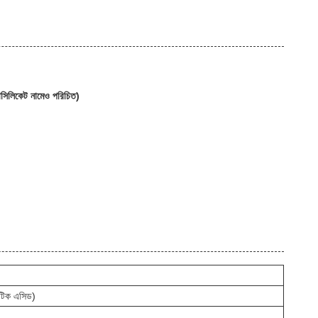
েটাসিলিকেট নামেও পরিচিত)
লিটিক এসিড)