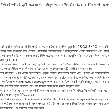
সিলিকেট পেন্টাহাইড্রেট
, 
ঠান্ডা জলেও দ্রবীভূত হয় ৫-হাইড্রেট সোডিয়াম মেটাসিলিকেট
, 
আঠাল
বা 5-হাইড্রেটস সোডিয়াম মেটাসিলিকেট নামেও পরিচিত, রাসায়নিক সূত্র Na2SiO3·5H2O সহ একটি ব
সরের জন্য উপযুক্ত করে তোলে।সোডিয়াম মেটাসিলিকেট পেনটাহাইড্রেট একটি স্থিতিশীল এবং কার্যকর পদা
র এমুলসিফাইং এবং পরিষ্কারের বৈশিষ্ট্য রয়েছে। এর ক্ষারীয় প্রকৃতি গ্রীস, তেল,এবং জৈব পদার্থ, যা 
ন্স প্রদান করে.
 নিয়ন্ত্রক হিসাবে একটি গুরুত্বপূর্ণ ভূমিকা পালন করে। এটি পানির ক্ষারীয়তা এবং কঠোরতা নিয়ন্ত্র
়ু এবং দক্ষতা নিশ্চিত করে,পৌরসভা ও শিল্প জলের ব্যবস্থাপনায় এটি অপরিহার্য করে তোলে.
ান্টের উৎপাদন।এটির একটি আবদ্ধকারী এজেন্ট হিসাবে কাজ করার ক্ষমতা এবং পানিতে এর উচ্চ দ্রবণীয
তাপ এবং রাসায়নিকের প্রতিরোধের ফলে এটি চ্যালেঞ্জিং আঠালো অ্যাপ্লিকেশনগুলির জন্য আদর্শ পছন্দ 
 করে। সোডিয়াম Metasilicate Pentahydrate ধাতু পৃষ্ঠের উপর একটি প্রতিরক্ষামূলক স্তর গঠন,আর্
াদানগুলির জীবনকাল বাড়াতে এবং রক্ষণাবেক্ষণ ব্যয় হ্রাস করতে সহায়তা করে।
মোর দ্বারা প্রভাবিত হয়, যার মধ্যে পাঁচটি জল অণু রয়েছে যা সোডিয়াম মেটাসিলিকেটের প্রতিটি অণুর
াহিক পারফরম্যান্স নিশ্চিত করে।
িকেট, একটি উচ্চ বিশুদ্ধতা, রাসায়নিকভাবে স্থিতিশীল যৌগ যা শিল্প ব্যবহারের বিস্তৃত পরিসীমা
ুরু করে আঠালো এবং জারা প্রতিরোধক পর্যন্ত, এই যৌগ পণ্যের কার্যকারিতা উন্নত করতে এবং সরঞ্জাম রক
নির্ভরযোগ্যতা এবং দক্ষতার সাথে পূরণ করে।