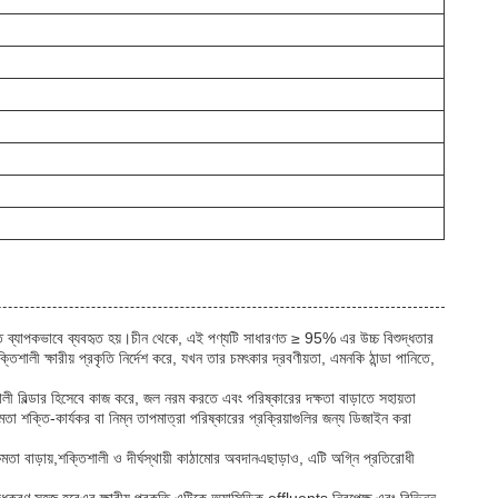
তে ব্যাপকভাবে ব্যবহৃত হয়।চীন থেকে, এই পণ্যটি সাধারণত ≥ 95% এর উচ্চ বিশুদ্ধতার
ী ক্ষারীয় প্রকৃতি নির্দেশ করে, যখন তার চমৎকার দ্রবণীয়তা, এমনকি ঠান্ডা পানিতে,
িশালী বিল্ডার হিসেবে কাজ করে, জল নরম করতে এবং পরিষ্কারের দক্ষতা বাড়াতে সহায়তা
মতা শক্তি-কার্যকর বা নিম্ন তাপমাত্রা পরিষ্কারের প্রক্রিয়াগুলির জন্য ডিজাইন করা
ষমতা বাড়ায়,শক্তিশালী ও দীর্ঘস্থায়ী কাঠামোর অবদানএছাড়াও, এটি অগ্নি প্রতিরোধী