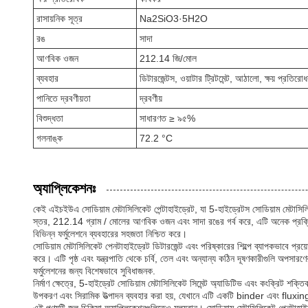
রাসায়নিক সূত্র
Na2SiO3·5H2O
রঙ
সাদা
আণবিক ওজন
212.14 জি/মোল
ব্যবহার
ডিটারজেন্টস, ওয়াটার ট্রিটমেন্ট, আঠালো, ক্ষয় প্রতিরো
পানিতে দ্রবণীয়তা
দ্রবণীয়
বিশুদ্ধতা
সাধারণত ≥ ৯৫%
গলনাঙ্ক
72.2 °C
অ্যাপ্লিকেশনঃ
কেই এইচইউএ সোডিয়াম মেটাসিলিকেট পেন্টাহাইড্রেট, যা 5-হাইড্রেটস সোডিয়াম মেটাসিল
স্তর, 212.14 গ্রাম / মোলের আণবিক ওজন এবং সাদা রঙের গর্ব করে, এটি অনেক প্রক্রিয়া
বিভিন্ন ফর্মুলেশনে ব্যবহারের সহজতা নিশ্চিত করে।
সোডিয়াম মেটাসিলিকেট পেনটাহাইড্রেট ডিটারজেন্ট এবং পরিষ্কারের শিল্পে ব্যাপকভাবে প্রয
করে। এটি পৃষ্ঠ এবং যন্ত্রপাতি থেকে চর্বি, তেল এবং অন্যান্য কঠিন দূষণকারীগুলি অপসারণের
ফর্মুলেশনের জন্য বিশেষভাবে সুবিধাজনক.
নির্মাণ ক্ষেত্রে, 5-হাইড্রেট সোডিয়াম মেটাসিলিকেট সিমেন্ট অ্যাডিটিভ এবং কংক্রিট শক্ত
উপকরণ এবং সিরামিক উত্পাদন ব্যবহার করা হয়, যেখানে এটি একটি binder এবং fluxing 