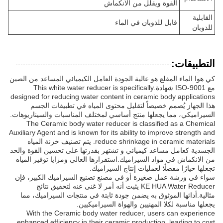
القوة ويقلل من الانكماش
القابلية
قابل للذوبان في الماء
للذوبان
التطبيقات:
كي هوا الماء المقلع هو عالية الجودة العامل الكيميائي المساعد من الصين
مع ISO-9001 شهادة.This white water reducer is specifically
designed for reducing water content in ceramic body applications
هذا الجهاز يُصمم خصيصاً لتقليل محتوى المياه في تطبيقات الجسم
السيراميكي، مما يجعلها منتج أساسي لمختلف المناسبات والسيناريوهات.
The Ceramic body water reducer is classified as a Chemical
Auxiliary Agent and is known for its ability to improve strength and
reduce shrinkage in ceramic materials. يتم تصنيف خزنة المياه
الجسدية كعامل مساعد كيميائي و تشتهر بقدرتها على تحسين القوة والحد
من الانكماش في مواد السيراميك.استقرارها العالي ومزايا توفير المياه
تجعلها خيارًا مفضلًا لعمليات إنتاج السيراميك.
سواء في ورشة عمل صغيرة أو في مصنع تصنيع السيراميك الكبير، فإن
KE HUA Water Reducer يثبت أنه أمر لا غنى عنه لتحقيق نتائج
مثالية.أدائها الموثوق به يضمن جودة ثابتة في منتجات السيراميك، مما
يجعلها مناسبة لكلا المهنيين والهواة السيراميكيين.
With the Ceramic body water reducer, users can experience
enhanced efficiency in their ceramic production, leading to cost