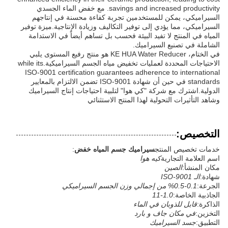
savings and increased productivity. مع خفض الماء الجسدي
السيراميكي، يمكن للمستخدمين تجربة كفاءة محسنة في إنتاجهم
السيراميكي، مما يؤدي إلى توفير التكاليف وزيادة الإنتاجية.ميزة توفير
المياه في المنتج لا تفيد البيئة فحسب بل تساهم أيضاً في الاستدامة
الشاملة في تصنيع السيراميك.
في الختام، KE HUA Water Reducer هو منتج رفيع المستوى يلبي
الاحتياجات المحددة لعمليات تخفيض مياه الجسم السيراميكية.while its
ISO-9001 certification guarantees adherence to international
standards في حين أن شهادة ISO-9001 تضمن الالتزام بالمعايير
الدولية.اشترك مع شركة "كي هوا" لتلبية احتياجات إنتاج السيراميك
وشاهد التأثيرات التحولية لهذا المنتج الاستثنائي
التخصيص:
خدمات تخصيص المنتج
سيراميك جسم المياه خفض
:
اسم العلامة التجارية
كيه هوا
مكان المنشأ:
الصين
شهادة:
الـ ISO-9001
الجرعة:
0.1-0.5% من إجمالي وزن الجسم السيراميكي
الجاذبية الخاصة:
1.0-11
الذاكرة:
قابل للذوبان في الماء
التخزين:
في مكان جاف و بارد
التطبيق:
جسد السيراميك