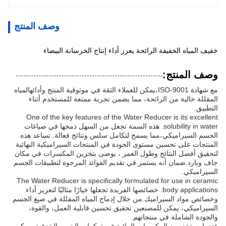
وصف المنتج
خفيف المياه الخفيفة الرائحة يعزز أداء إنتاج الخرسانة البيضاء
وصف المنتج:
مع شهادة ISO-9001،يمكن للعملاء الثقة في موثوقية المنتج وأدائهالمياه
المقللة خالية من الرائحة، مما يضمن تجربة ممتعة للمستخدم أثناء
التطبيق.
One of the key features of the Water Reducer is its excellent
solubility in water. هذه السمة تجعل من السهل دمجها في صياغات
الجسم السيراميكي،مما يسمح لتكامل سلس ونتائج فعالة. تساعد هذه
المنتجات على تحسين مستوى الجودة في المنتجات السيراميكية النهائية
لتحقيق أفضل النتائج وطول العمر ، يوصى بتخزين المكسرات في مكان
جاف وبارد.ضمان أنه يستمر في تقديم الفوائد المرجوة لتطبيقات الجسم
السيراميكي.
The Water Reducer is specifically formulated for use in ceramic
body applications. خصائصها الفريدة تجعلها خيارًا مثاليًا لتعزيز أداء
وخصائص مواد السيراميك.من خلال إدماج المياه المقللة في صيغ الجسم
السيراميكي، يمكن للمصنعين تحقيق تحسين قابلية العمل، والقوة،
والجودة الشاملة في منتجاتهم.