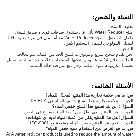
التعبئة والشحن:
تغليف المنتج:
منتج Water Reducer يأتي في صندوق بطاقات قوي و صديق للبيئة.
داخل الصندوق، ستجد Water Reducer معبأة بأمان في مواد تغليف قابلة
للتحلل البيولوجي لضمان التسليم الآمن.
الشحن:
نحن نقدم شحن سريع وموثوق به لمنتج الحد من المياه. يتم معالجة
الطلبات خلال 24 ساعة ويتم شحنها باستخدام ناقلات صديقة للبيئة لتقليل
بصمتنا الكربونية.سوف تتلقى رقم تتبع لمراقبة حالة التسليم.
الأسئلة الشائعة:
س: ما هي علامة تجارية هذا المنتج المحدّل للمياه؟
الجواب: علامة تجارية هذا المنتج خفيف المياه هي KE HUA.
السؤال: أين يتم تصنيع هذا المنتج خفض المياه؟
الجواب: هذا المنتج الذي يقلل من كمية الماء مصنوع في الصين.
السؤال: هل هذا المنتج يقلل من كمية المياه لديه أي شهادات؟
الجواب: نعم، هذا المنتج خفض المياه معتمدة مع ISO-9001.
س: ما هو الغرض من استخدام منتج خفض المياه؟
A: A water reducer product is used to reduce the amount of water