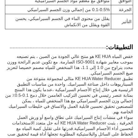
التوافق
متوافق مع معظم مواد الجسم السيراميكية
الجرعة
0.1-0.5% من إجمالي وزن الجسم السيراميكي
يقلل من محتوى الماء في الجسم السيراميكي، يحسن
التأثير
القوة ويقلل من الانكماش
التطبيقات:
خفض المياه KE HUA هو منتج عالي الجودة من الصين ، يتم تصنيعه
بموجب معايير شهادة ISO-9001 الصارمة. مع تكوين عديم الرائحة ووزن
محدد يتراوح من 1.0 إلى 1.1، هذا المنخفض للمياه مصمم خصيصا لتعزيز
صيغ الجسم السيراميكي.
تطبيق KE HUA Water Reducer مثالي لمجموعة متنوعة من
السيناريوهات داخل صناعة السيراميك. واحدة من مناسبات التطبيق
الرئيسية هي خلال إنتاج الأجسام السيراميكية ،عندما يكون هذا المنتج
بمثابة عنصر رئيسي في تحسين التركيب العاممن خلال دمج 0.1-0.5٪ من
إجمالي وزن الجسم السيراميكي مع هذا المنخفض للمياه ، يمكن
للمصنعين تحقيق تحسين قابلية العمل والاتساق في خليطات السيراميك
الخاصة بهم.
سواء في منشآت إنتاج السيراميك على نطاق واسع أو ورش العمل
الحرفية ، يثبت KE HUA Water Reducer أنه حل متعدد الاستخدامات
لتحسين أداء الأجسام السيراميكية.قدرتها على تقليل كمية المياه مع
الحفاظ على السائل والبلاستيكية المطلوبة تجعلها أداة قيمة لتحقيق صب