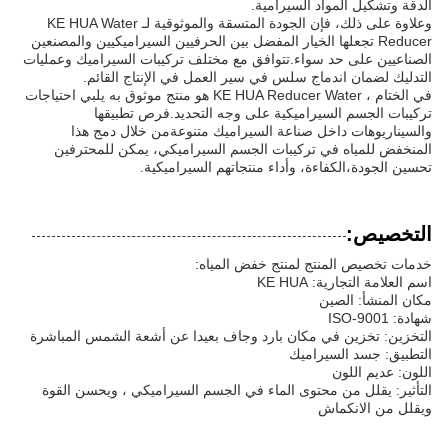
الدقة وتشكيل المواد السيرامية.
وعلاوة على ذلك، فإن الجودة المتسقة والموثوقية لـ KE HUA Water
Reducer تجعلها الخيار المفضل بين الحرفيين السيراميكيين والمصنعين
الصناعيين على حد سواء.تتوافق مع مختلف تركيبات السيراميك وعمليات
التدليك لضمان اندماج سلس في سير العمل في الإنتاج القائم.
في الختام ، KE HUA Reducer Water هو منتج موثوق به يلبي احتياجات
تركيبات الجسم السيراميكية على وجه التحديد.فرص تطبيقها
والسيناريوهات داخل صناعة السيراميك متنوعةمن خلال دمج هذا
المنخفض للمياه في تركيبات الجسم السيراميكي، يمكن للمحترفين
تحسين الجودة،الكفاءة، وأداء منتجاتهم السيراميكية.
التخصيص:
خدمات تخصيص المنتج لمنتج خفض المياه:
اسم العلامة التجارية: KE HUA
مكان المنشأ: الصين
شهادة: ISO-9001
التخزين: تخزين في مكان بارد وجاف بعيدا عن أشعة الشمس المباشرة
التطبيق: جسد السيراميك
اللون: عديم اللون
التأثير: يقلل من محتوى الماء في الجسم السيراميكي ، ويحسن القوة
ويقلل من الانكماش