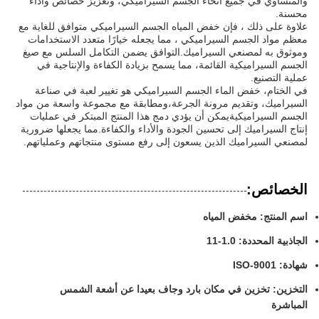
والمتساوي في جميع أنحاء الجسم السيراميكي، وتعزيز خصائص وأداء
محسنة.
علاوة على ذلك ، فإن خفض المياه الجسم السيراميكي متوافق للغاية مع
معظم مواد الجسم السيراميكي ، مما يجعله خيارًا متعدد الاستخدامات
وموثوق به لمصنعي السيراميك.التوافق يضمن التكامل السلس مع صيغ
الجسم السيراميكية القائمة، مما يسمح بزيادة الكفاءة والإنتاجية في
عملية التصنيع.
في الختام، خفض الماء الجسم السيراميكي هو تغيير لعبة في صناعة
السيراميك، وتقديم مرونة الجرعة،ومطابقة مع مجموعة واسعة من مواد
الجسم السيراميكيةيمكن أن يؤدي دمج هذا المنتج المبتكر في عمليات
إنتاج السيراميك إلى تحسين الجودة والأداء والكفاءة.مما يجعلها ضرورية
لمصنعي السيراميك الذين يسعون إلى رفع مستوى منتجاتهم وعملياتهم.
الخصائص:
اسم المنتج: مخفض المياه
الجاذبية المحددة: 1.0-11
شهادة: ISO-9001
التخزين: تخزين في مكان بارد وجاف بعيدا عن أشعة الشمس
المباشرة