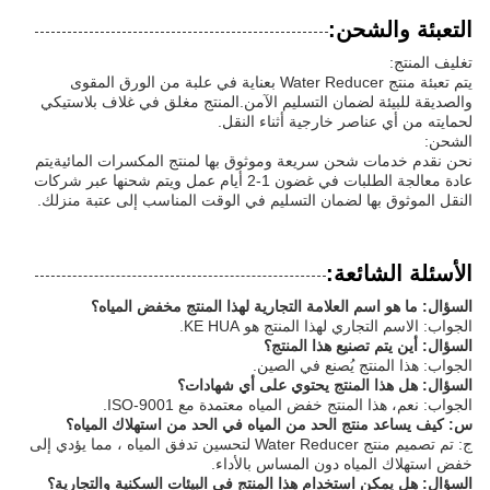
التعبئة والشحن:
تغليف المنتج:
يتم تعبئة منتج Water Reducer بعناية في علبة من الورق المقوى
والصديقة للبيئة لضمان التسليم الآمن.المنتج مغلق في غلاف بلاستيكي
لحمايته من أي عناصر خارجية أثناء النقل.
الشحن:
نحن نقدم خدمات شحن سريعة وموثوق بها لمنتج المكسرات المائيةيتم
عادة معالجة الطلبات في غضون 1-2 أيام عمل ويتم شحنها عبر شركات
النقل الموثوق بها لضمان التسليم في الوقت المناسب إلى عتبة منزلك.
الأسئلة الشائعة:
السؤال: ما هو اسم العلامة التجارية لهذا المنتج مخفض المياه؟
الجواب: الاسم التجاري لهذا المنتج هو KE HUA.
السؤال: أين يتم تصنيع هذا المنتج؟
الجواب: هذا المنتج يُصنع في الصين.
السؤال: هل هذا المنتج يحتوي على أي شهادات؟
الجواب: نعم، هذا المنتج خفض المياه معتمدة مع ISO-9001.
س: كيف يساعد منتج الحد من المياه في الحد من استهلاك المياه؟
ج: تم تصميم منتج Water Reducer لتحسين تدفق المياه ، مما يؤدي إلى
خفض استهلاك المياه دون المساس بالأداء.
السؤال: هل يمكن استخدام هذا المنتج في البيئات السكنية والتجارية؟