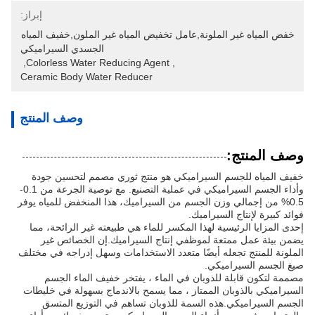
إبراز:
خفض المياه غير الملونة,عامل تخفيض المياه غير الملون,خفيف المياه 
الجسدي السيراميكي
, 
Colorless Water Reducing Agent
, 
Ceramic Body Water Reducer
وصف المنتج
وصف المنتج:
خفيف المياه للجسم السيراميكي هو منتج ثوري مصمم لتحسين جودة
وأداء الجسم السيراميكي في عملية التصنيع. مع توصية الجرعة من 0.1-
0.5% من إجمالي وزن الجسم من السيراميك، هذا المنخفض للمياه يوفر
فوائد كبيرة لإنتاج السيراميك.
إحدى المزايا الرئيسية لهذا المكسر للماء هي طبيعته غير الرائحة، مما
يضمن بيئة عمل ممتعة لموظفي إنتاج السيراميك.إن الخصائص غير
الملونة للمنتج تجعله أيضًا متعدد الاستخدامات وسهل إدراجه في مختلف
صيغ الجسم السيراميكي.
مصممة لتكون قابلة للذوبان في الماء ، يفتخر خفيف الماء الجسم
السيراميكي بالذوبان الممتاز ، مما يسمح بالاندماج بسهولة في خليطات
الجسم السيراميكي.هذه السمة للذوبان تساهم في التوزيع المتسق