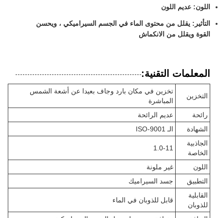
اللون: عديم اللون
التأثير: يقلل من محتوى الماء في الجسم السيراميكي ، ويحسن
القوة ويقلل من الانكماش
المعلمات التقنية:
تخزين في مكان بارد وجاف بعيدا عن أشعة الشمس
التخزين
المباشرة
رائحة
عديم الرائحة
الشهادة
الـ ISO-9001
الجاذبية
1.0-11
الخاصة
اللون
غير ملونة
التطبيق
جسد السيراميك
القابلية
قابل للذوبان في الماء
للذوبان