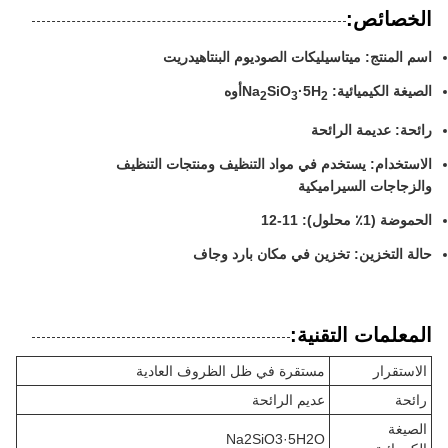
الخصائص:
اسم المنتج: ميتاسيليكات الصوديوم البنتاهيدريت
الصيغة الكيميائية: Na
·5H
SiO
أوه
2
3
2
رائحة: عديمة الرائحة
الاستخدام: يستخدم في مواد التنظيف ومنتجات التنظيف
والزجاجات السيراميكية
الحموضة (1٪ محلول): 11-12
حالة التخزين: تخزين في مكان بارد وجاف
المعلمات التقنية:
الاستقرار
مستقرة في ظل الظروف العادية
رائحة
عديم الرائحة
الصيغة
Na2SiO3·5H2O