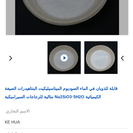
قابلة للذوبان في الماء الصوديوم الميتاسيليكيت البنتاهيدرات الصيغة
الكيميائية Na2SiO3·5H2O مثالية للزجاجات السيراميكية
الاسم التجاري:
KE HUA