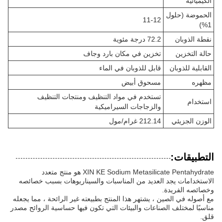
الكيميائية
الحموضة (حلول
11-12
1%)
نقطة الذوبان
72.2 درجة مئوية
حالة التخزين
تخزين في مكان بارد وجاف
القابلية للذوبان
قابل للذوبان في الماء
مظهره
مسحوق أبيض
تستخدم في مواد التنظيف ومنتجات التنظيف
استخدام
والزجاجات السيراميكية
الوزن الجزيئي
212.14 غرام/مول
التطبيقات:
XIN KE Sodium Metasilicate Pentahydrate هو منتج متعدد
الاستخدامات يجد العديد من المناسبات والسيناريوهات بسبب خصائصه
وخصائصه الفريدة.
مع أصوله في الصين ، يشتهر هذا المنتج بطبيعته غير الرائحة ، مما يجعله
مناسبًا لمختلف الصناعات والبيئات التي تكون فيها حساسية الروائح مصدر
قلق.