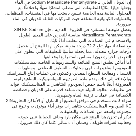
إن الذوبان العالي لـ Sodium Metasilicate Pentahydrate في الماء
يجعلها خيارًا مثاليًا للتطبيقات التي تتطلب انتشارًا سهلًا واختلاطًا مع
المحلول المائية.هذه الخاصية تسمح باستخدامها في المنظفات، المنظفات،
والعمليات الكيميائية المختلفة حيث المركبات القابلة للذوبان في الماء
ضرورية.
بفضل طبيعته المستقرة في الظروف العادية ، فإن XIN KE Sodium
Metasilicate Pentahydrate مناسبة للتخزين على المدى الطويل
والاستخدام في الصناعات التي تتطلب أداءً ثابتًا.
مع نقطة انصهار تبلغ 72.2 درجة مئوية، يمكن لهذا المنتج أن يتحمل
درجات حرارة معتدلة، مما يجعله مناسبًا للتطبيقات التي تنطوي على
التعرض للحرارة دون المساس باستقرارها وفعاليتها.
أما أماكن تطبيق المنتج الشائعة والسيناريوهات الخاصة بميتاسيليكات
الصوديوم البنتاهيدرات فهي محلولات التنظيف الصناعي، ومطهرات
الغسيل، ومعالجة السطح المعدني،وكمكون في عمليات إنتاج السيراميك.
وبالإضافة إلى ذلك، يقدم مادة الصوديوم الميتاسيليكيت البنتاهيدراتية،
المعروفة أيضًا باسم حمض الصوديوم البنتاهيدرات الميتاسيليكيك، فوائد
في تطبيقات معالجة المياه،حيث تساعد قدرته على الذوبان وخصائصه
الكيميائية في عمليات ترقية المياه وتطهيرها.
سواء كانت تستخدم في مرافق التصنيع أو المنازل أو الأماكن التجاريةXIN
KE الصوديوم الميتاسيليكيت بنتاهيدرات يوفر أداء موثوق به و تنوع في
مجموعة واسعة من الصناعات والتطبيقات.
تذكر أن تخزن هذا المنتج في مكان بارد وجاف للحفاظ على جودته
وفعاليته لفترات طويلة ، وضمان أداء مثالي كلما كان ذلك ضروريًا.