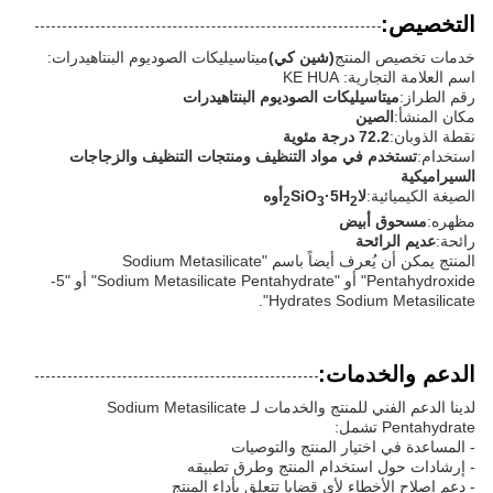
التخصيص:
خدمات تخصيص المنتج
(شين كي)
ميتاسيليكات الصوديوم البنتاهيدرات:
اسم العلامة التجارية: KE HUA
رقم الطراز:
ميتاسيليكات الصوديوم البنتاهيدرات
مكان المنشأ:
الصين
نقطة الذوبان:
72.2 درجة مئوية
استخدام:
تستخدم في مواد التنظيف ومنتجات التنظيف والزجاجات
السيراميكية
الصيغة الكيميائية:
لا
·5H
SiO
أوه
2
3
2
مظهره:
مسحوق أبيض
رائحة:
عديم الرائحة
المنتج يمكن أن يُعرف أيضاً باسم "Sodium Metasilicate
Pentahydroxide" أو "Sodium Metasilicate Pentahydrate" أو "5-
Hydrates Sodium Metasilicate".
الدعم والخدمات:
لدينا الدعم الفني للمنتج والخدمات لـ Sodium Metasilicate
Pentahydrate تشمل:
- المساعدة في اختيار المنتج والتوصيات
- إرشادات حول استخدام المنتج وطرق تطبيقه
- دعم إصلاح الأخطاء لأي قضايا تتعلق بأداء المنتج