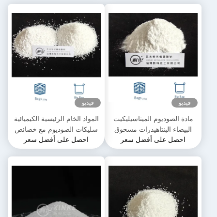
فيديو
فيديو
مادة الصوديوم الميتاسيليكيت
المواد الخام الرئيسية الكيميائية
البيضاء البنتاهيدرات مسحوق
سليكات الصوديوم مع خصائص
احصل على أفضل سعر
احصل على أفضل سعر
Na2SiO3·5H2O قابلة للذوبان
متعددة الأبعاد
في الماء