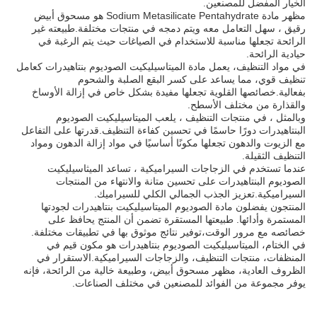
الخيار المفضل للمصنعين.
مظهر مادة Sodium Metasilicate Pentahydrate هو مسحوق أبيض
رقيق ، سهل التعامل معه ويتم دمجه في منتجات مختلفة.طبيعته غير
الرائحة تجعلها مناسبة للاستخدام في الصياغات حيث يتم الرغبة في
حيادية الرائحة.
في مواد التنظيف، يعمل مادة الميتاسيليكيت الصوديوم بنتاهيدرات كعامل
تنظيف قوي، مما يساعد على كسر البقع الصلبة والشحوم
بفعالية.خصائصها القلوية تجعلها مفيدة بشكل خاص في إزالة الأوساخ
والقذارة من مختلف الأسطح.
وبالمثل ، في منتجات التنظيف ، يلعب الميتاسيليكيت الصوديوم
البنتاهيدرات دورًا حاسمًا في تحسين كفاءة التنظيف.قدرتها على التفاعل
مع الزيوت والدهون تجعلها مكونًا أساسيًا في مواد إزالة الدهون ومواد
التنظيف الثقيلة.
عندما تستخدم في الزجاجات السيراميكية ، تساعد الميثاسيليكيت
الصوديوم البنتاهيدرات على تحسين متانة والانتهاء من المنتجات
السيراميكية.تعزيز الجذب الجمالي الكلي للسيراميك.
المنتجون يفضلون مادة الصوديوم الميتاسيليكيت بنتاهيدرات لجودتها
المستمرة وأدائها. طبيعتها المستقرة تضمن أن المنتج يحافظ على
خصائصه مع مرور الوقت،توفير نتائج موثوق بها في تطبيقات مختلفة.
في الختام، الميتاسيليكيت الصوديوم بنتاهيدرات هو مكون قيم في
المنظفات، منتجات التنظيف، والزجاجات السيراميكية.الاستقرار في
الظروف العادية، مظهر مسحوق أبيض، وطبيعة خالية من الرائحة، فإنه
يوفر مجموعة من الفوائد للمصنعين في مختلف الصناعات.